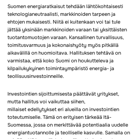
Suomen energiaratkaisut tehdään lähtökohtaisesti
teknologianeutraalisti, markkinoiden tarpeen ja
ehtojen mukaisesti. Niitä ei kuitenkaan voi tai tule
jättää yksinään markkinoiden varaan tai yksittäisten
tuotantomuotojen varaan. Kansallinen turvallisuus,
toimitusvarmuus ja kokonaishyöty myös pitkällä
aikavälillä on huomioitava. Hallituksen tehtävä on
varmistaa, että koko Suomi on houkutteleva ja
kilpailukykyinen toimintaympäristö energia- ja
teollisuusinvestoinneille.
Investointien sijoittumisesta päättävät yritykset,
mutta hallitus voi vaikuttaa siihen,
millaiset edellytykset eri alueilla on investointien
toteutumiselle. Tämä on erityisen tärkeää Itä-
Suomessa, jossa on merkittävää potentiaalia uudelle
energiantuotannolle ja teolliselle kasvulle. Samalla on