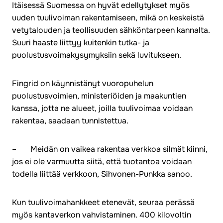
Itäisessä Suomessa on hyvät edellytykset myös
uuden tuulivoiman rakentamiseen, mikä on keskeistä
vetytalouden ja teollisuuden sähköntarpeen kannalta.
Suuri haaste liittyy kuitenkin tutka- ja
puolustusvoimakysymyksiin sekä luvitukseen.
Fingrid on käynnistänyt vuoropuhelun
puolustusvoimien, ministeriöiden ja maakuntien
kanssa, jotta ne alueet, joilla tuulivoimaa voidaan
rakentaa, saadaan tunnistettua.
– Meidän on vaikea rakentaa verkkoa silmät kiinni,
jos ei ole varmuutta siitä, että tuotantoa voidaan
todella liittää verkkoon, Sihvonen-Punkka sanoo.
Kun tuulivoimahankkeet etenevät, seuraa perässä
myös kantaverkon vahvistaminen. 400 kilovoltin