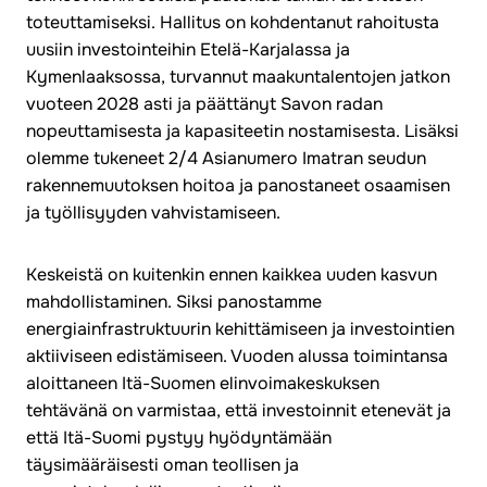
toteuttamiseksi. Hallitus on kohdentanut rahoitusta
uusiin investointeihin Etelä-Karjalassa ja
Kymenlaaksossa, turvannut maakuntalentojen jatkon
vuoteen 2028 asti ja päättänyt Savon radan
nopeuttamisesta ja kapasiteetin nostamisesta. Lisäksi
olemme tukeneet 2/4 Asianumero Imatran seudun
rakennemuutoksen hoitoa ja panostaneet osaamisen
ja työllisyyden vahvistamiseen.
Keskeistä on kuitenkin ennen kaikkea uuden kasvun
mahdollistaminen. Siksi panostamme
energiainfrastruktuurin kehittämiseen ja investointien
aktiiviseen edistämiseen. Vuoden alussa toimintansa
aloittaneen Itä-Suomen elinvoimakeskuksen
tehtävänä on varmistaa, että investoinnit etenevät ja
että Itä-Suomi pystyy hyödyntämään
täysimääräisesti oman teollisen ja