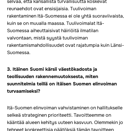
selvää, että kansallista turvallisuutta koskevat
reunaehdot ovat ensisijaisia. Tuulivoiman
rakentaminen Itä-Suomessa ei ole yhtä suoraviivaista,
kuin se on muualla maassa. Tuulivoimalat Itä-
Suomessa aiheuttaisivat häiriöitä ilmatilan
valvontaan, mistä syystä tuulivoiman
rakentamismahdollisuudet ovat rajatumpia kuin Länsi-
Suomessa.
3. Itäinen Suomi kärsii väestökadosta ja
teollisuuden rakennemuutoksesta, miten
suunnitelmia teillä on itäisen Suomen elinvoiman
turvaamiseksi?
Itä-Suomen elinvoiman vahvistaminen on hallitukselle
selkeä strateginen prioriteetti. Tavoitteemme on
kääntää alueen kehitys uuteen kasvuun. Olemmekin jo
tehneet konkreettisia päätöksiä tämän tavoitteen