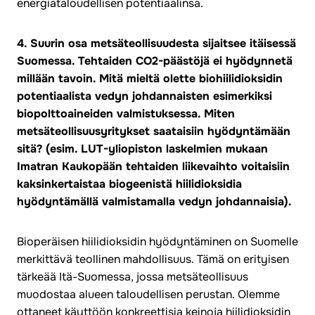
energiataloudellisen potentiaalinsa.
4. Suurin osa metsäteollisuudesta sijaitsee itäisessä
Suomessa. Tehtaiden CO2-päästöjä ei hyödynnetä
millään tavoin. Mitä mieltä olette biohiilidioksidin
potentiaalista vedyn johdannaisten esimerkiksi
biopolttoaineiden valmistuksessa. Miten
metsäteollisuusyritykset saataisiin hyödyntämään
sitä? (esim. LUT-yliopiston laskelmien mukaan
Imatran Kaukopään tehtaiden liikevaihto voitaisiin
kaksinkertaistaa biogeenistä hiilidioksidia
hyödyntämällä valmistamalla vedyn johdannaisia).
Bioperäisen hiilidioksidin hyödyntäminen on Suomelle
merkittävä teollinen mahdollisuus. Tämä on erityisen
tärkeää Itä-Suomessa, jossa metsäteollisuus
muodostaa alueen taloudellisen perustan. Olemme
ottaneet käyttöön konkreettisia keinoja hiilidioksidin