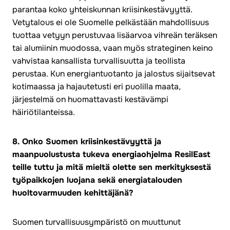
parantaa koko yhteiskunnan kriisinkestävyyttä.
Vetytalous ei ole Suomelle pelkästään mahdollisuus
tuottaa vetyyn perustuvaa lisäarvoa vihreän teräksen
tai alumiinin muodossa, vaan myös strateginen keino
vahvistaa kansallista turvallisuutta ja teollista
perustaa. Kun energiantuotanto ja jalostus sijaitsevat
kotimaassa ja hajautetusti eri puolilla maata,
järjestelmä on huomattavasti kestävämpi
häiriötilanteissa.
8. Onko Suomen kriisinkestävyyttä ja
maanpuolustusta tukeva energiaohjelma ResilEast
teille tuttu ja mitä mieltä olette sen merkityksestä
työpaikkojen luojana sekä energiatalouden
huoltovarmuuden kehittäjänä?
Suomen turvallisuusympäristö on muuttunut