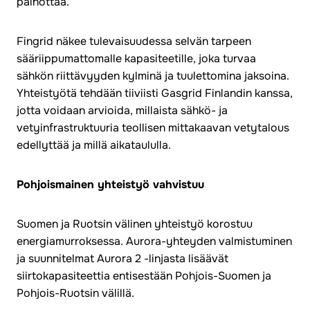
painottaa.
Fingrid näkee tulevaisuudessa selvän tarpeen
sääriippumattomalle kapasiteetille, joka turvaa
sähkön riittävyyden kylminä ja tuulettomina jaksoina.
Yhteistyötä tehdään tiiviisti Gasgrid Finlandin kanssa,
jotta voidaan arvioida, millaista sähkö- ja
vetyinfrastruktuuria teollisen mittakaavan vetytalous
edellyttää ja millä aikataululla.
Pohjoismainen yhteistyö vahvistuu
Suomen ja Ruotsin välinen yhteistyö korostuu
energiamurroksessa. Aurora-yhteyden valmistuminen
ja suunnitelmat Aurora 2 -linjasta lisäävät
siirtokapasiteettia entisestään Pohjois-Suomen ja
Pohjois-Ruotsin välillä.