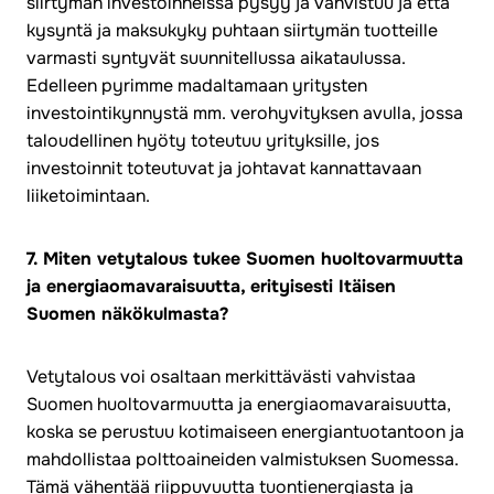
siirtymän investoinneissa pysyy ja vahvistuu ja että
kysyntä ja maksukyky puhtaan siirtymän tuotteille
varmasti syntyvät suunnitellussa aikataulussa.
Edelleen pyrimme madaltamaan yritysten
investointikynnystä mm. verohyvityksen avulla, jossa
taloudellinen hyöty toteutuu yrityksille, jos
investoinnit toteutuvat ja johtavat kannattavaan
liiketoimintaan.
7. Miten vetytalous tukee Suomen huoltovarmuutta
ja energiaomavaraisuutta, erityisesti Itäisen
Suomen näkökulmasta?
Vetytalous voi osaltaan merkittävästi vahvistaa
Suomen huoltovarmuutta ja energiaomavaraisuutta,
koska se perustuu kotimaiseen energiantuotantoon ja
mahdollistaa polttoaineiden valmistuksen Suomessa.
Tämä vähentää riippuvuutta tuontienergiasta ja