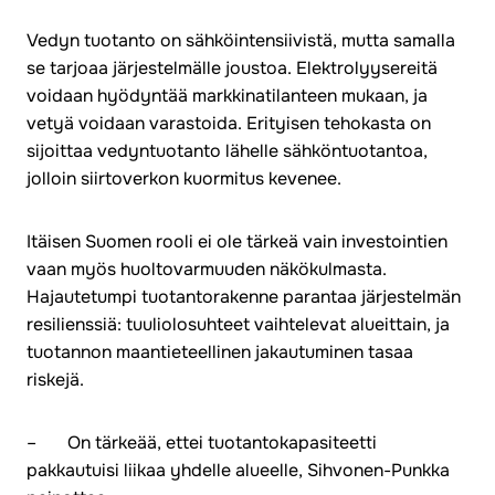
Vedyn tuotanto on sähköintensiivistä, mutta samalla
se tarjoaa järjestelmälle joustoa. Elektrolyysereitä
voidaan hyödyntää markkinatilanteen mukaan, ja
vetyä voidaan varastoida. Erityisen tehokasta on
sijoittaa vedyntuotanto lähelle sähköntuotantoa,
jolloin siirtoverkon kuormitus kevenee.
Itäisen Suomen rooli ei ole tärkeä vain investointien
vaan myös huoltovarmuuden näkökulmasta.
Hajautetumpi tuotantorakenne parantaa järjestelmän
resilienssiä: tuuliolosuhteet vaihtelevat alueittain, ja
tuotannon maantieteellinen jakautuminen tasaa
riskejä.
– On tärkeää, ettei tuotantokapasiteetti
pakkautuisi liikaa yhdelle alueelle, Sihvonen-Punkka