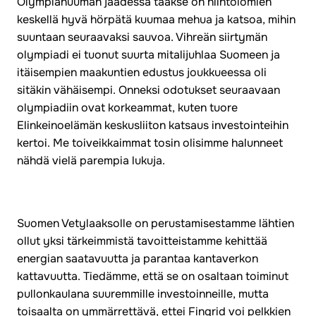
Olympiahuuman jäädessä taakse on hiihtolomien
keskellä hyvä hörpätä kuumaa mehua ja katsoa, mihin
suuntaan seuraavaksi sauvoa. Vihreän siirtymän
olympiadi ei tuonut suurta mitalijuhlaa Suomeen ja
itäisempien maakuntien edustus joukkueessa oli
sitäkin vähäisempi. Onneksi odotukset seuraavaan
olympiadiin ovat korkeammat, kuten tuore
Elinkeinoelämän keskusliiton katsaus investointeihin
kertoi. Me toiveikkaimmat tosin olisimme halunneet
nähdä vielä parempia lukuja.
Suomen Vetylaaksolle on perustamisestamme lähtien
ollut yksi tärkeimmistä tavoitteistamme kehittää
energian saatavuutta ja parantaa kantaverkon
kattavuutta. Tiedämme, että se on osaltaan toiminut
pullonkaulana suuremmille investoinneille, mutta
toisaalta on ymmärrettävä, ettei Fingrid voi pelkkien