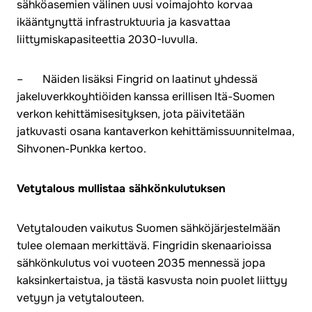
sähköasemien välinen uusi voimajohto korvaa
ikääntynyttä infrastruktuuria ja kasvattaa
liittymiskapasiteettia 2030-luvulla.
– Näiden lisäksi Fingrid on laatinut yhdessä
jakeluverkkoyhtiöiden kanssa erillisen Itä-Suomen
verkon kehittämisesityksen, jota päivitetään
jatkuvasti osana kantaverkon kehittämissuunnitelmaa,
Sihvonen-Punkka kertoo.
Vetytalous mullistaa sähkönkulutuksen
Vetytalouden vaikutus Suomen sähköjärjestelmään
tulee olemaan merkittävä. Fingridin skenaarioissa
sähkönkulutus voi vuoteen 2035 mennessä jopa
kaksinkertaistua, ja tästä kasvusta noin puolet liittyy
vetyyn ja vetytalouteen.