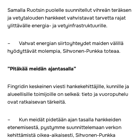
Samalla Ruotsin puolelle suunnitellut vihreän teräksen
ja vetytalouden hankkeet vahvistavat tarvetta rajat
ylittävälle energia- ja vetyinfrastruktuurille.
– Vahvat energian siirtoyhteydet maiden välillä
hyödyttävät molempia, Sihvonen-Punkka toteaa.
”Pitäkää meidän ajantasalla”
Fingridin keskeinen viesti hankekehittäjille, kunnille ja
alueellisille toimijoille on selkeä: tieto ja vuoropuhelu
ovat ratkaisevan tärkeitä.
– Kun meidät pidetään ajan tasalla hankkeiden
etenemisestä, pystymme suunnittelemaan verkon
kehittämistä oikea-aikaisesti, Sihvonen-Punkka