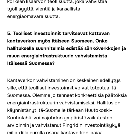
korkean lisäarvon teollisuutta, joka vahvistaa
työllisyyttä, vientiä ja kansallista
energiaomavaraisuutta.
5. Teolliset investoinnit tarvitsevat kattavan
kantaverkon myös itäiseen Suomeen. Onko
hallituksella suunnitelmia edistää sähköverkkojen ja
muun energiainfrastruktuurin vahvistamista
Itäisessä Suomessa?
Kantaverkon vahvistaminen on keskeinen edellytys
sille, että teolliset investoinnit voivat toteutua Itä-
Suomessa. Olemme jo tehneet konkreettisia päätöksiä
energiainfrastruktuurin vahvistamiseksi. Hallitus on
käynnistänyt Itä-Suomelle tärkeän Huutokoski–
Kontiolahti-voimajohdon ympäristövaikutusten
arvioinnin ja vahvistanut Fingridin investointikykyä
miljardilla eurolla osana kantaverkon laajaa