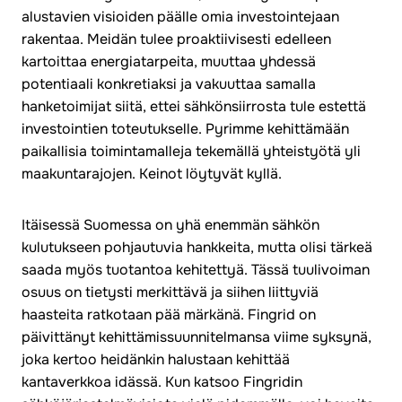
alustavien visioiden päälle omia investointejaan
rakentaa. Meidän tulee proaktiivisesti edelleen
kartoittaa energiatarpeita, muuttaa yhdessä
potentiaali konkretiaksi ja vakuuttaa samalla
hanketoimijat siitä, ettei sähkönsiirrosta tule estettä
investointien toteutukselle. Pyrimme kehittämään
paikallisia toimintamalleja tekemällä yhteistyötä yli
maakuntarajojen. Keinot löytyvät kyllä.
Itäisessä Suomessa on yhä enemmän sähkön
kulutukseen pohjautuvia hankkeita, mutta olisi tärkeä
saada myös tuotantoa kehitettyä. Tässä tuulivoiman
osuus on tietysti merkittävä ja siihen liittyviä
haasteita ratkotaan pää märkänä. Fingrid on
päivittänyt kehittämissuunnitelmansa viime syksynä,
joka kertoo heidänkin halustaan kehittää
kantaverkkoa idässä. Kun katsoo Fingridin