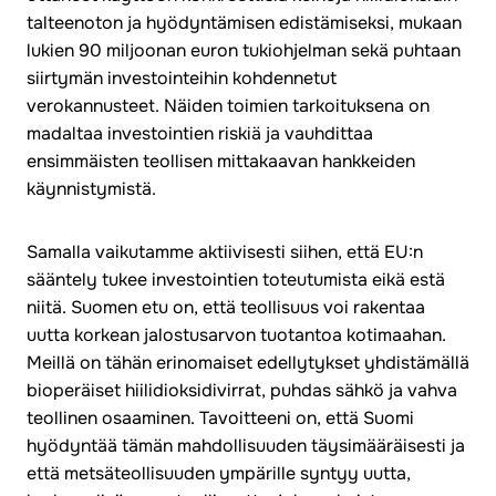
talteenoton ja hyödyntämisen edistämiseksi, mukaan
lukien 90 miljoonan euron tukiohjelman sekä puhtaan
siirtymän investointeihin kohdennetut
verokannusteet. Näiden toimien tarkoituksena on
madaltaa investointien riskiä ja vauhdittaa
ensimmäisten teollisen mittakaavan hankkeiden
käynnistymistä.
Samalla vaikutamme aktiivisesti siihen, että EU:n
sääntely tukee investointien toteutumista eikä estä
niitä. Suomen etu on, että teollisuus voi rakentaa
uutta korkean jalostusarvon tuotantoa kotimaahan.
Meillä on tähän erinomaiset edellytykset yhdistämällä
bioperäiset hiilidioksidivirrat, puhdas sähkö ja vahva
teollinen osaaminen. Tavoitteeni on, että Suomi
hyödyntää tämän mahdollisuuden täysimääräisesti ja
että metsäteollisuuden ympärille syntyy uutta,