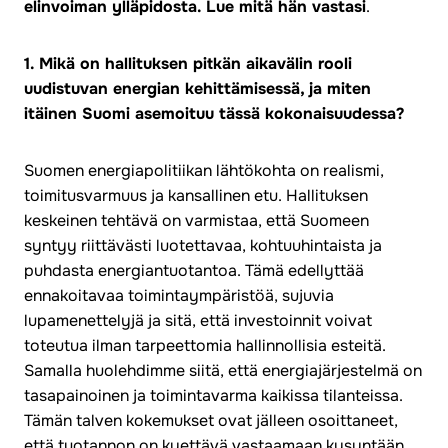
elinvoiman ylläpidosta. Lue mitä hän vastasi
.
1. Mikä on hallituksen pitkän aikavälin rooli
uudistuvan energian kehittämisessä, ja miten
itäinen Suomi asemoituu tässä kokonaisuudessa?
Suomen energiapolitiikan lähtökohta on realismi,
toimitusvarmuus ja kansallinen etu. Hallituksen
keskeinen tehtävä on varmistaa, että Suomeen
syntyy riittävästi luotettavaa, kohtuuhintaista ja
puhdasta energiantuotantoa. Tämä edellyttää
ennakoitavaa toimintaympäristöä, sujuvia
lupamenettelyjä ja sitä, että investoinnit voivat
toteutua ilman tarpeettomia hallinnollisia esteitä.
Samalla huolehdimme siitä, että energiajärjestelmä on
tasapainoinen ja toimintavarma kaikissa tilanteissa.
Tämän talven kokemukset ovat jälleen osoittaneet,
että tuotannon on kyettävä vastaamaan kysyntään