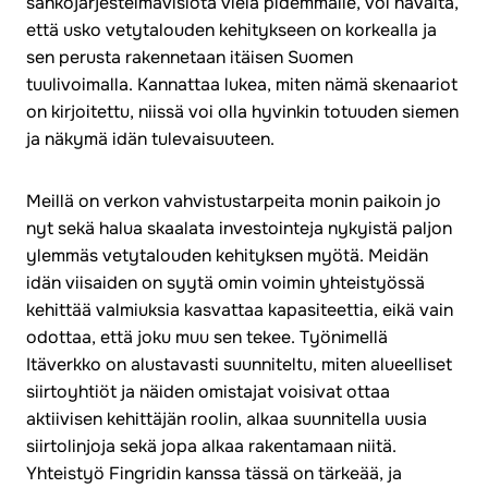
sähköjärjestelmävisiota vielä pidemmälle, voi havaita,
että usko vetytalouden kehitykseen on korkealla ja
sen perusta rakennetaan itäisen Suomen
tuulivoimalla. Kannattaa lukea, miten nämä skenaariot
on kirjoitettu, niissä voi olla hyvinkin totuuden siemen
ja näkymä idän tulevaisuuteen.
Meillä on verkon vahvistustarpeita monin paikoin jo
nyt sekä halua skaalata investointeja nykyistä paljon
ylemmäs vetytalouden kehityksen myötä. Meidän
idän viisaiden on syytä omin voimin yhteistyössä
kehittää valmiuksia kasvattaa kapasiteettia, eikä vain
odottaa, että joku muu sen tekee. Työnimellä
Itäverkko on alustavasti suunniteltu, miten alueelliset
siirtoyhtiöt ja näiden omistajat voisivat ottaa
aktiivisen kehittäjän roolin, alkaa suunnitella uusia
siirtolinjoja sekä jopa alkaa rakentamaan niitä.
Yhteistyö Fingridin kanssa tässä on tärkeää, ja