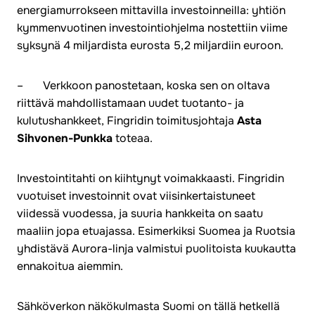
energiamurrokseen mittavilla investoinneilla: yhtiön
kymmenvuotinen investointiohjelma nostettiin viime
syksynä 4 miljardista eurosta 5,2 miljardiin euroon.
– Verkkoon panostetaan, koska sen on oltava
riittävä mahdollistamaan uudet tuotanto- ja
kulutushankkeet, Fingridin toimitusjohtaja
Asta
Sihvonen-Punkka
toteaa.
Investointitahti on kiihtynyt voimakkaasti. Fingridin
vuotuiset investoinnit ovat viisinkertaistuneet
viidessä vuodessa, ja suuria hankkeita on saatu
maaliin jopa etuajassa. Esimerkiksi Suomea ja Ruotsia
yhdistävä Aurora-linja valmistui puolitoista kuukautta
ennakoitua aiemmin.
Sähköverkon näkökulmasta Suomi on tällä hetkellä