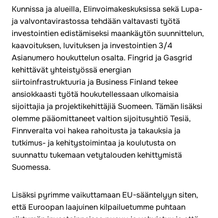
Kunnissa ja alueilla, Elinvoimakeskuksissa sekä Lupa-
ja valvontavirastossa tehdään valtavasti työtä
investointien edistämiseksi maankäytön suunnittelun,
kaavoituksen, luvituksen ja investointien 3/4
Asianumero houkuttelun osalta. Fingrid ja Gasgrid
kehittävät yhteistyössä energian
siirtoinfrastruktuuria ja Business Finland tekee
ansiokkaasti työtä houkutellessaan ulkomaisia
sijoittajia ja projektikehittäjiä Suomeen. Tämän lisäksi
olemme pääomittaneet valtion sijoitusyhtiö Tesiä,
Finnveralta voi hakea rahoitusta ja takauksia ja
tutkimus- ja kehitystoimintaa ja koulutusta on
suunnattu tukemaan vetytalouden kehittymistä
Suomessa.
Lisäksi pyrimme vaikuttamaan EU-sääntelyyn siten,
että Euroopan laajuinen kilpailuetumme puhtaan