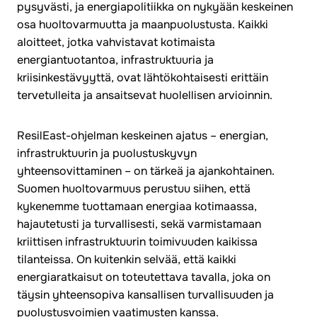
pysyvästi, ja energiapolitiikka on nykyään keskeinen
osa huoltovarmuutta ja maanpuolustusta. Kaikki
aloitteet, jotka vahvistavat kotimaista
energiantuotantoa, infrastruktuuria ja
kriisinkestävyyttä, ovat lähtökohtaisesti erittäin
tervetulleita ja ansaitsevat huolellisen arvioinnin.
ResilEast-ohjelman keskeinen ajatus – energian,
infrastruktuurin ja puolustuskyvyn
yhteensovittaminen – on tärkeä ja ajankohtainen.
Suomen huoltovarmuus perustuu siihen, että
kykenemme tuottamaan energiaa kotimaassa,
hajautetusti ja turvallisesti, sekä varmistamaan
kriittisen infrastruktuurin toimivuuden kaikissa
tilanteissa. On kuitenkin selvää, että kaikki
energiaratkaisut on toteutettava tavalla, joka on
täysin yhteensopiva kansallisen turvallisuuden ja
puolustusvoimien vaatimusten kanssa.