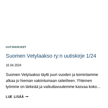
UUTISKIRJEET
Suomen Vetylaakso ry:n uutiskirje 1/24
16.04.2024
Suomen Vetylaakso täytti juuri vuoden ja toimintamme
alkaa jo hieman vakiintumaan raiteilleen. Yhteinen
työmme on tärkeää ja vaikuttavuutemme kasvaa koko…
SUOMEN
LUE LISÄÄ
VETYLAAKSO
RY:N