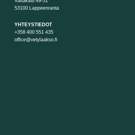
Valtakatu 49-51
53100 Lappeenranta
YHTEYSTIEDOT
+358 400 551 435
office@vetylaakso.fi
Toiminta
Yhdistys
Ajankohtaista
Yhteystiedot
Rekisteri- ja tietosuojaseloste