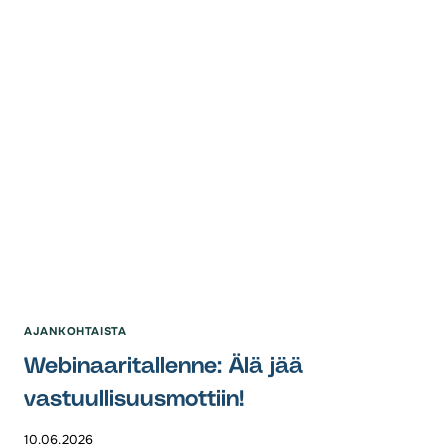
VETYLAAKSON
TAVOITTEET
HALLITUSOHJELMAAN
AJANKOHTAISTA
Webinaaritallenne: Älä jää
vastuullisuusmottiin!
10.06.2026