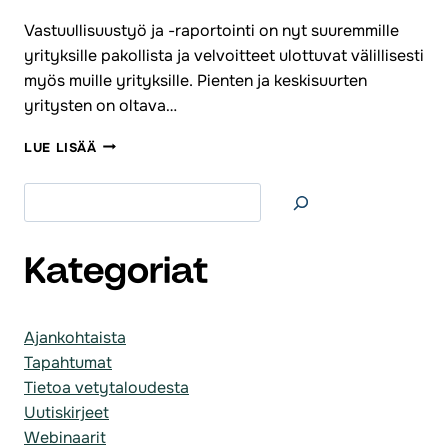
Vastuullisuustyö ja -raportointi on nyt suuremmille
yrityksille pakollista ja velvoitteet ulottuvat välillisesti
myös muille yrityksille. Pienten ja keskisuurten
yritysten on oltava…
WEBINAARITALLENNE:
LUE LISÄÄ
ÄLÄ
JÄÄ
Etsi
VASTUULLISUUSMOTTIIN!
Kategoriat
Ajankohtaista
Tapahtumat
Tietoa vetytaloudesta
Uutiskirjeet
Webinaarit