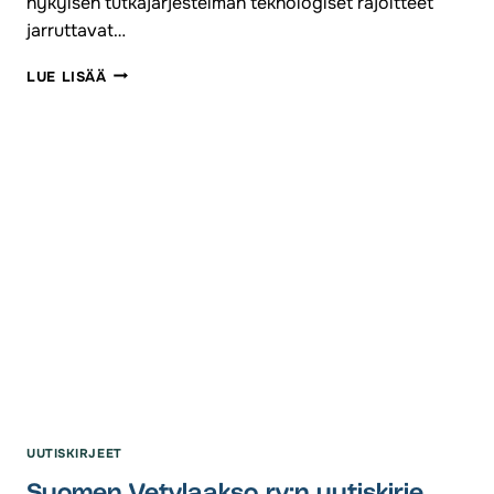
nykyisen tutkajärjestelmän teknologiset rajoitteet
jarruttavat…
SUOMEN
LUE LISÄÄ
VISIO
ON
RAKENNETTAVA
SÄHKÖISTYVÄLLE
TEOLLISUUDELLE
KOKO
MAAN
RESURSSIT
HYÖDYNTÄEN
UUTISKIRJEET