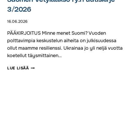
Suomen Vetylaakso ry:n uutiskirje
3/2026
16.06.2026
PÄÄKIRJOITUS Minne menet Suomi? Vuoden
polttavimpia keskustelun aiheita on julkisuudessa
ollut maamme resilienssi. Ukrainaa jo yli neljä vuotta
koetellut täysmittainen…
SUOMEN
LUE LISÄÄ
VETYLAAKSO
RY:N
UUTISKIRJE
3/2026