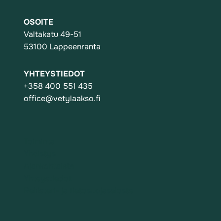
OSOITE
Valtakatu 49-51
53100 Lappeenranta
YHTEYSTIEDOT
+358 400 551 435
office@vetylaakso.fi
Toiminta
Yhdistys
Ajankohtaista
Yhteystiedot
Rekisteri- ja tietosuojaseloste