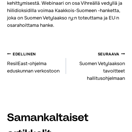
kehittymisestä. Webinaari on osa Vihreällä vedyllä ja
hiilidioksidilla voimaa Kaakkois-Suomeen -hanketta,
joka on Suomen Vetylaakso ry:n toteuttama ja EU:n
osarahoittama hanke.
EDELLINEN
SEURAAVA
Artikkelien
ResilEast-ohjelma
Suomen Vetylaakson
eduskunnan verkostoon
tavoitteet
selaus
hallitusohjelmaan
Samankaltaiset