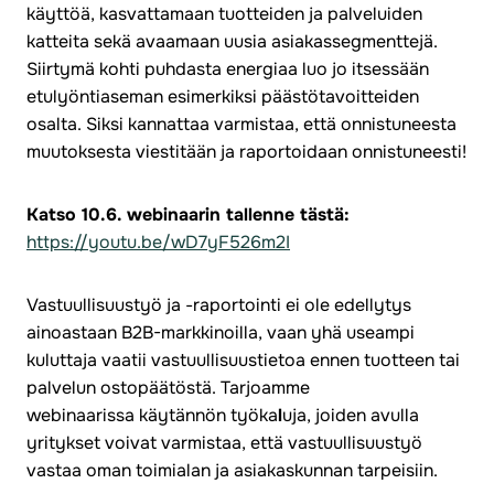
käyttöä, kasvattamaan tuotteiden ja palveluiden
katteita sekä avaamaan uusia asiakassegmenttejä.
Siirtymä kohti puhdasta energiaa luo jo itsessään
etulyöntiaseman esimerkiksi päästötavoitteiden
osalta. Siksi kannattaa varmistaa, että onnistuneesta
muutoksesta viestitään ja raportoidaan onnistuneesti!
Katso 10.6. webinaarin tallenne tästä:
https://youtu.be/wD7yF526m2I
Vastuullisuustyö ja -raportointi ei ole edellytys
ainoastaan B2B-markkinoilla, vaan yhä useampi
kuluttaja vaatii vastuullisuustietoa ennen tuotteen tai
palvelun ostopäätöstä. Tarjoamme
webinaarissa käytännön työka
l
uja, joiden avulla
yritykset voivat varmistaa, että vastuullisuustyö
vastaa oman toimialan ja asiakaskunnan tarpeisiin.