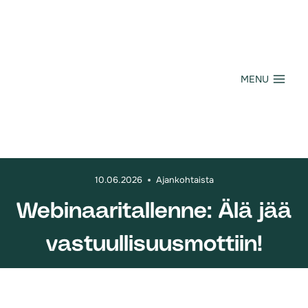
Siirry
sisältöön
MENU
10.06.2026
Ajankohtaista
Webinaaritallenne: Älä jää
vastuullisuusmottiin!