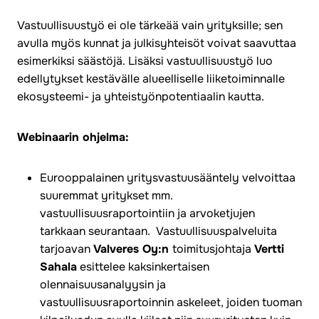
Vastuullisuustyö ei ole tärkeää vain yrityksille; sen
avulla myös kunnat ja julkisyhteisöt voivat saavuttaa
esimerkiksi säästöjä. Lisäksi vastuullisuustyö luo
edellytykset kestävälle alueelliselle liiketoiminnalle
ekosysteemi- ja yhteistyönpotentiaalin kautta.
Webinaarin ohjelma:
Eurooppalainen yritysvastuusääntely velvoittaa
suuremmat yritykset mm.
vastuullisuusraportointiin ja arvoketjujen
tarkkaan seurantaan. Vastuullisuuspalveluita
tarjoavan
Valveres Oy:n
toimitusjohtaja
Vertti
Sahala
esittelee kaksinkertaisen
olennaisuusanalyysin ja
vastuullisuusraportoinnin askeleet, joiden tuoman