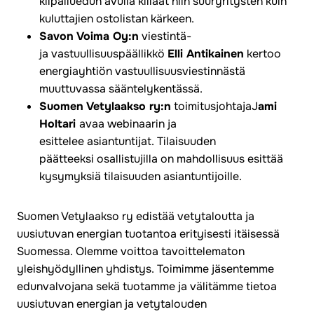
kilpailuedun avulla kiilaat niin suuryritysten kuin
kuluttajien ostolistan kärkeen.
Savon Voima Oy:n
viestintä-
ja vastuullisuuspäällikkö
Elli Antikainen
kertoo
energiayhtiön vastuullisuusviestinnästä
muuttuvassa sääntelykentässä.
Suomen Vetylaakso ry:n
toimitusjohtajaJ
ami
Holtari
avaa webinaarin ja
esittelee asiantuntijat. Tilaisuuden
päätteeksi osallistujilla on mahdollisuus esittää
kysymyksiä tilaisuuden asiantuntijoille.
Suomen Vetylaakso ry edistää vetytaloutta ja
uusiutuvan energian tuotantoa erityisesti itäisessä
Suomessa. Olemme voittoa tavoittelematon
yleishyödyllinen yhdistys. Toimimme jäsentemme
edunvalvojana sekä tuotamme ja välitämme tietoa
uusiutuvan energian ja vetytalouden