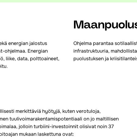
Maanpuolu
ekä energian jalostus
Ohjelma parantaa sotilaallist
st-ohjelmaa. Energian
infrastruktuuria, mahdolli
 liike, data, polttoaineet,
puolustuksen ja kriisitilant
itu.
isesti merkittäviä hyötyjä, kuten verotuloja,
omen tuulivoimarakentamispotentiaali on jo maltillisen
alaa, jolloin turbiini-investoinnit olisivat noin 37
 pitoajan mukaan laskettuna ovat: