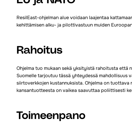
EU ja NATO
ResilEast-ohjelman alue voidaan laajentaa kattamaan 
kehittämisen alku- ja pilottivastuun muiden Euroopa
Rahoitus
Ohjelma tuo mukaan sekä yksityistä rahoitusta että 
Suomelle tarjoutuu tässä yhteydessä mahdollisuus vaa
siirtoverkkojen kustannuksista. Ohjelma on tuottava 
kansantuotteesta on vaikea saavuttaa poliittisesti kes
Toimeenpano