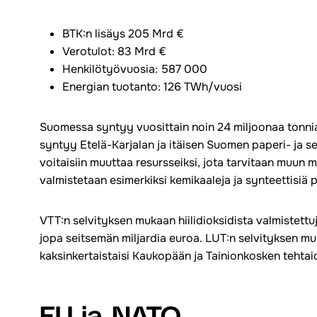
BTK:n lisäys 205 Mrd €
Verotulot: 83 Mrd €
Henkilötyövuosia: 587 000
Energian tuotanto: 126 TWh/vuosi
Suomessa syntyy vuosittain noin 24 miljoonaa tonnia 
syntyy Etelä-Karjalan ja itäisen Suomen paperi- ja se
voitaisiin muuttaa resursseiksi, jota tarvitaan muun
valmistetaan esimerkiksi kemikaaleja ja synteettisiä p
VTT:n selvityksen mukaan hiilidioksidista valmistett
jopa seitsemän miljardia euroa. LUT:n selvityksen muk
kaksinkertaistaisi Kaukopään ja Tainionkosken tehtai