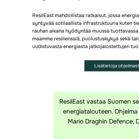
ResilEast mahdollistaa ratkaisut, jossa energi
syntyvää sotilaallista infrastruktuuria kuten tie
rauhan aikana hyödyntää muussa tuottavassa 
maamme resilienssiä, puolustuskykyä sekä tal
uudistuvasta energiasta jatkojalostettujen tuo
Lisätietoja ohjelmas
ResilEast vastaa Suomen sekä 
energiatalouteen. Ohjelma 
Mario Draghin Defence, Di