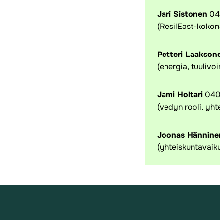
Jari Sistonen
04
(ResilEast-kokona
Petteri Laakson
(energia, tuulivo
Jami Holtari
040
(vedyn rooli, yht
Joonas Hännine
(yhteiskuntavaiku