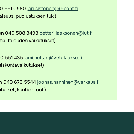
0 551 0580
jari.sistonen@u-cont.fi
isuus, puolustuksen tuki)
en
040 508 8498
petteri.laaksonen@lut.fi
ima, talouden vaikutukset)
0 551 435
jami.holtari@vetylaakso.fi
eiskuntavaikutukset)
n
040 676 5544
joonas.hanninen@varkaus.fi
tukset, kuntien rooli)