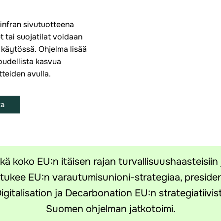
ainfran sivutuotteena
t tai suojatilat voidaan
käytössä. Ohjelma lisää
oudellista kasvua
tteiden avulla.
ta
koko EU:n itäisen rajan turvallisuushaasteisiin ja
tukee EU:n varautumisunioni-strategiaa, presidentt
gitalisation ja Decarbonation EU:n strategiatiivist
Suomen ohjelman jatkotoimi.