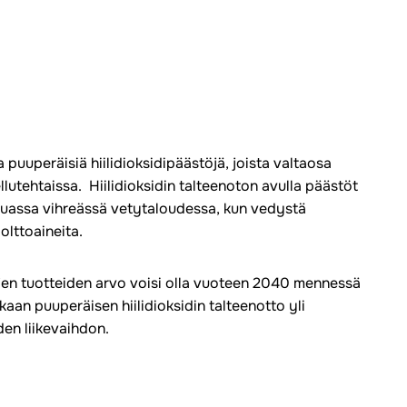
puuperäisiä hiilidioksidipäästöjä, joista valtaosa
llutehtaissa. Hiilidioksidin talteenoton avulla päästöt
 muassa vihreässä vetytaloudessa, kun vedystä
olttoaineita.
ujen tuotteiden arvo voisi olla vuoteen 2040 mennessä
aan puuperäisen hiilidioksidin talteenotto yli
den liikevaihdon.