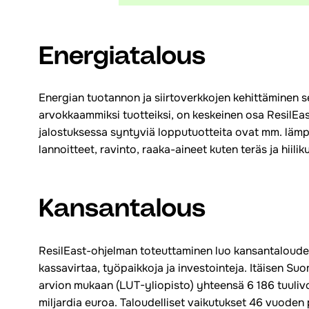
Energiatalous
Energian tuotannon ja siirtoverkkojen kehittäminen s
arvokkaammiksi tuotteiksi, on keskeinen osa ResilEa
jalostuksessa syntyviä lopputuotteita ovat mm. lämpö,
lannoitteet, ravinto, raaka-aineet kuten teräs ja hiiliku
Kansantalous
ResilEast-ohjelman toteuttaminen luo kansantaloudell
kassavirtaa, työpaikkoja ja investointeja. Itäisen Su
arvion mukaan (LUT-yliopisto) yhteensä 6 186 tuulivoim
miljardia euroa. Taloudelliset vaikutukset 46 vuoden