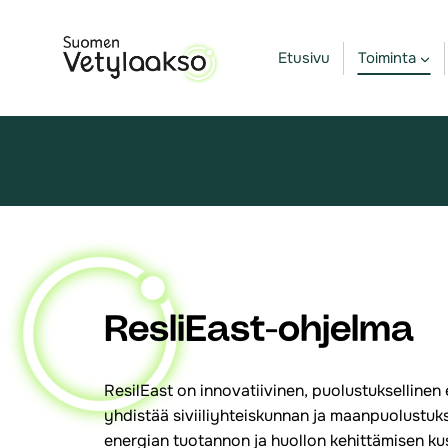
Siirry
sisältöön
Etusivu
Toiminta
ResliEast-ohjelma
ResilEast on innovatiivinen, puolustuksellinen
yhdistää siviiliyhteiskunnan ja maanpuolustuks
energian tuotannon ja huollon kehittämisen ku