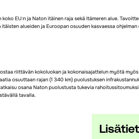
koko EU:n ja Naton itäinen raja sekä Itämeren alue. Tavoitte
n itäisten alueiden ja Euroopan osuuden kasvaessa ohjelman
nostaa riittävän kokoluokan ja kokonaisajattelun myötä myö
tia osuuttaan rajan (1 340 km) puolustuksen infrakustannuksi
ratkaisu osana Naton puolustusta tukevia rahoitussitoumuksia.
tävällä tavalla.
Lisätie