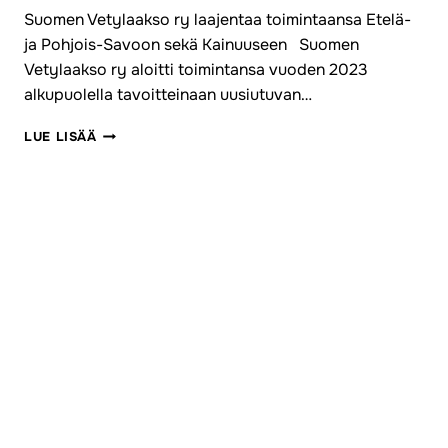
Suomen Vetylaakso ry laajentaa toimintaansa Etelä-
ja Pohjois-Savoon sekä Kainuuseen Suomen
Vetylaakso ry aloitti toimintansa vuoden 2023
alkupuolella tavoitteinaan uusiutuvan…
SUOMEN
LUE LISÄÄ
VETYLAAKSO
RY:N
TIEDOTE,
11/23