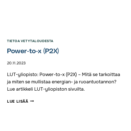
TIETOA VETYTALOUDESTA
Power-to-x (P2X)
20.11.2023
LUT-yliopisto: Power-to-x (P2X) – Mitä se tarkoittaa
ja miten se mullistaa energian- ja ruoantuotannon?
Lue artikkeli LUT-yliopiston sivuilta.
POWER-
LUE LISÄÄ
TO-
X (P2X)