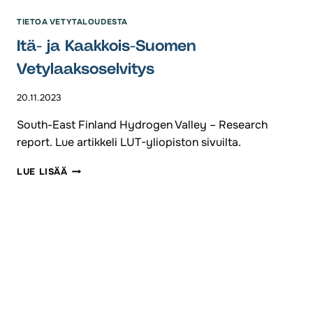
TIETOA VETYTALOUDESTA
Itä- ja Kaakkois-Suomen
Vetylaaksoselvitys
20.11.2023
South-East Finland Hydrogen Valley – Research
report. Lue artikkeli LUT-yliopiston sivuilta.
ITÄ-
LUE LISÄÄ
JA
KAAKKOIS-
SUOMEN
VETYLAAKSOSELVITYS