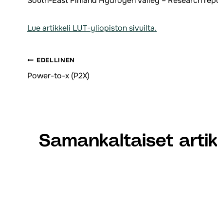
South-East Finland Hydrogen Valley – Research repo
Lue artikkeli LUT-yliopiston sivuilta.
EDELLINEN
Artikkelien
Power-to-x (P2X)
selaus
Samankaltaiset artikk