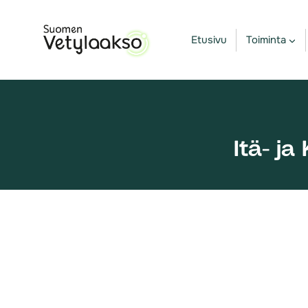
Siirry
sisältöön
Etusivu
Toiminta
Itä- j