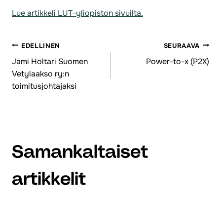
Lue artikkeli LUT-yliopiston sivuilta.
EDELLINEN
SEURAAVA
Artikkelien
Jami Holtari Suomen
Power-to-x (P2X)
Vetylaakso ry:n
selaus
toimitusjohtajaksi
Samankaltaiset
artikkelit