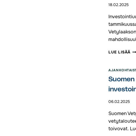
18.02.2025
Investointi
tammikuussa
Vetylaakson
mahdollisuu
S
LUE LISÄÄ
VE
RY
UU
AJANKOHTAIS
1/
Suomen 
investoi
06.02.2025
Suomen Vety
vetytaloutee
toivovat. Lu