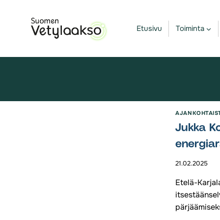
Siirry
sisältöön
Etusivu
Toiminta
AJANKOHTAIS
Jukka Ko
energia
21.02.2025
Etelä-Karjal
itsestäänsel
pärjäämisek