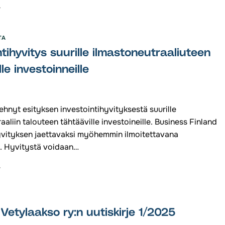
KKA
PRA:
UNVALVONTA
N
TA
UKKUELAJI
ntihyvitys suurille ilmastoneutraaliuteen
ERGIARATKAISUILLA
le investoinneille
ASVUA
AKKOIS-
UOMEEN
tehnyt esityksen investointihyvityksestä suurille
aaliin talouteen tähtääville investoineille. Business Finland
vityksen jaettavaksi myöhemmin ilmoitettavana
. Hyvitystä voidaan…
VESTOINTIHYVITYS
URILLE
MASTONEUTRAALIUTEEN
HTÄÄVILLE
VESTOINNEILLE
etylaakso ry:n uutiskirje 1/2025