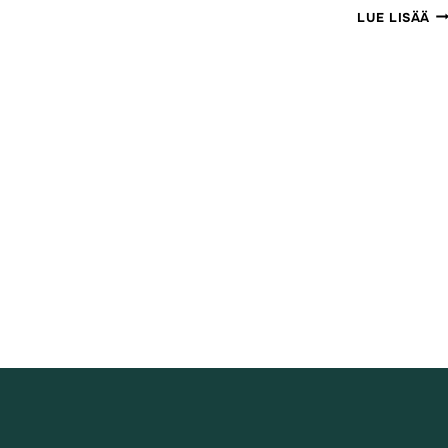
S
LUE LISÄÄ
V
JÄ
HA
HO
IN
IT
S