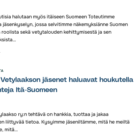
uutisia halutaan myös itäiseen Suomeen Toteutimme
 jäsenkyselyn, jossa selvitimme näkemyksiänne Suomen
 roolista sekä vetytalouden kehittymisestä ja sen
ksista…
UOMEN
TYLAAKSO
:N
TISKIRJE
TA
2025
Vetylaakson jäsenet haluavat houkutella
nteja Itä-Suomeen
laakso ry:n tehtävä on hankkia, tuottaa ja jakaa
n liittyvää tietoa. Kysyimme jäseniltämme, mitä he meiltä
e, mitä…