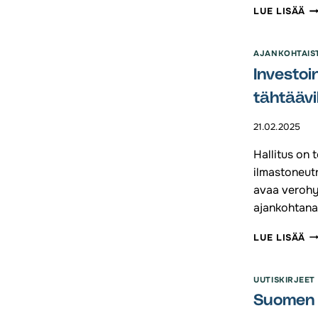
JU
LUE LISÄÄ
KO
ED
O
AJANKOHTAIS
JO
Investoi
–
EN
tähtäävil
K
KA
21.02.2025
S
Hallitus on 
ilmastoneutr
avaa verohy
ajankohtana
IN
LUE LISÄÄ
SU
IL
TÄ
UUTISKIRJEET
IN
Suomen V