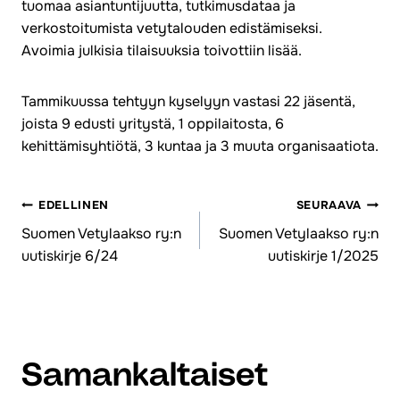
tuomaa asiantuntijuutta, tutkimusdataa ja
verkostoitumista vetytalouden edistämiseksi.
Avoimia julkisia tilaisuuksia toivottiin lisää.
Tammikuussa tehtyyn kyselyyn vastasi 22 jäsentä,
joista 9 edusti yritystä, 1 oppilaitosta, 6
kehittämisyhtiötä, 3 kuntaa ja 3 muuta organisaatiota.
EDELLINEN
SEURAAVA
Artikkelien
Suomen Vetylaakso ry:n
Suomen Vetylaakso ry:n
uutiskirje 6/24
uutiskirje 1/2025
selaus
Samankaltaiset