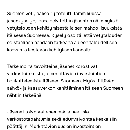
Suomen Vetylaakso ry toteutti tammikuussa
jäsenkyselyn, jossa selvitettiin jäsenten näkemyksiä
vetytalouden kehittymisestä ja sen mahdollisuuksista
itäisessä Suomessa. Kysely osoitti, että vetytalouden
edistäminen nähdään tärkeänä alueen taloudellisen
kasvun ja kestävän kehityksen kannalta.
Tärkeimpinä tavoitteina jäsenet korostivat
verkostoitumista ja merkittävien investointien
houkuttelemista itäiseen Suomeen. Myös riittävän
sähkö- ja kaasuverkon kehittäminen itäiseen Suomeen
nähtiin tärkeänä.
Jäsenet toivoivat enemmän alueellisia
verkostotapahtumia sekä edunvalvontaa keskeisiin
päättäjiin. Merkittävien uusien investointien