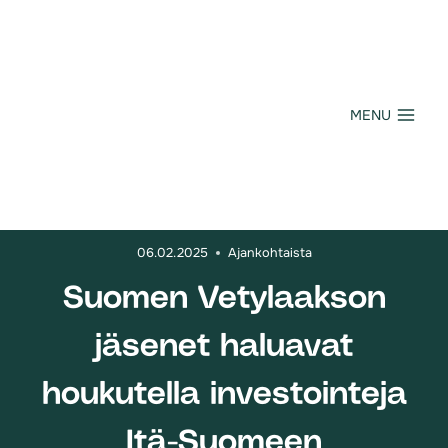
Siirry
sisältöön
MENU
06.02.2025
Ajankohtaista
Suomen Vetylaakson
jäsenet haluavat
houkutella investointeja
Itä-Suomeen