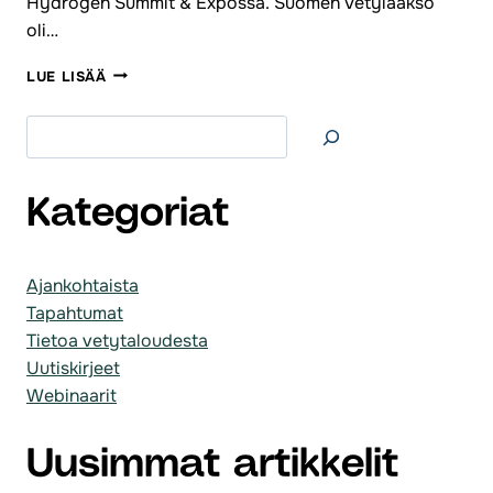
Hydrogen Summit & Expossa. Suomen Vetylaakso
oli…
SUOMEN
LUE LISÄÄ
VETYLAAKSO
RY
Etsi
VAUHDITTI
VETYTALOUDEN
KASVUA
HYDROGEN
Kategoriat
SUMMIT
&
EXPOSSA
Ajankohtaista
TAMPEREELLA
Tapahtumat
Tietoa vetytaloudesta
Uutiskirjeet
Webinaarit
Uusimmat artikkelit