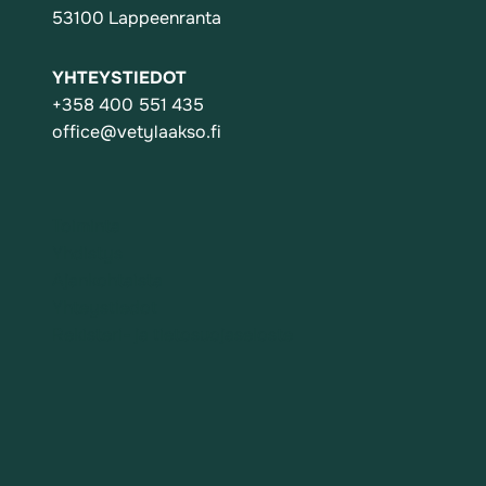
53100 Lappeenranta
YHTEYSTIEDOT
+358 400 551 435
office@vetylaakso.fi
Toiminta
Yhdistys
Ajankohtaista
Yhteystiedot
Rekisteri- ja tietosuojaseloste