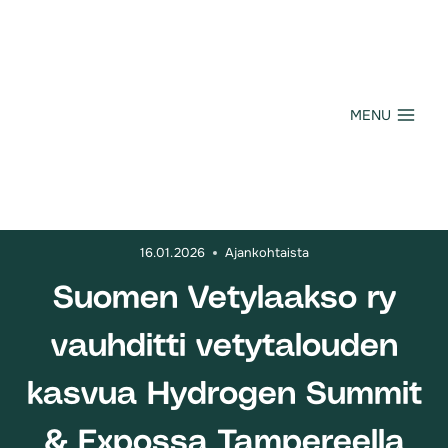
Siirry
sisältöön
MENU
16.01.2026
Ajankohtaista
Suomen Vetylaakso ry
vauhditti vetytalouden
kasvua Hydrogen Summit
& Expossa Tampereella