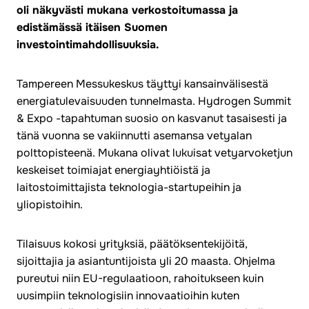
oli näkyvästi mukana verkostoitumassa ja
edistämässä itäisen Suomen
investointimahdollisuuksia.
Tampereen Messukeskus täyttyi kansainvälisestä
energiatulevaisuuden tunnelmasta. Hydrogen Summit
& Expo -tapahtuman suosio on kasvanut tasaisesti ja
tänä vuonna se vakiinnutti asemansa vetyalan
polttopisteenä. Mukana olivat lukuisat vetyarvoketjun
keskeiset toimiajat energiayhtiöistä ja
laitostoimittajista teknologia-startupeihin ja
yliopistoihin.
Tilaisuus kokosi yrityksiä, päätöksentekijöitä,
sijoittajia ja asiantuntijoista yli 20 maasta. Ohjelma
pureutui niin EU-regulaatioon, rahoitukseen kuin
uusimpiin teknologisiin innovaatioihin kuten