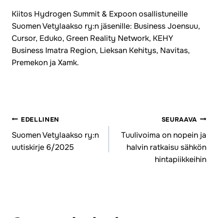
Kiitos Hydrogen Summit & Expoon osallistuneille
Suomen Vetylaakso ry:n jäsenille: Business Joensuu,
Cursor, Eduko, Green Reality Network, KEHY
Business Imatra Region, Lieksan Kehitys, Navitas,
Premekon ja Xamk.
EDELLINEN
SEURAAVA
Artikkelien
Suomen Vetylaakso ry:n
Tuulivoima on nopein ja
uutiskirje 6/2025
halvin ratkaisu sähkön
selaus
hintapiikkeihin