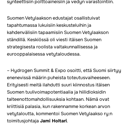
synteettisiin polttoaineisiin ja vedyn varastointiin.
Suomen Vetylaakson edustajat osallistuivat
tapahtumassa lukuisiin keskusteluihin ja
kahdenvälisiin tapaamisiin Suomen Vetylaakson
ständillä. Keskiössä oli viesti itäisen Suomen
strategisesta roolista valtakunnallisessa ja
eurooppalaisessa vetytaloudessa.
– Hydrogen Summit & Expo osoitti, että Suomi siirtyy
enenevissä määrin puheista toteutusvaiheeseen.
Erityisesti meitä ilahdutti suuri kiinnostus itäisen
Suomen tuulivoimapotentiaalia ja hiilidioksidin
talteenottomahdollisuuksia kohtaan. Nämä ovat
kriittisiä palasia, kun rakennamme korkean arvon
vetytaloutta, kommentoi Suomen Vetylaakso ry:n
toimitusjohtaja
Jami Holtari
.