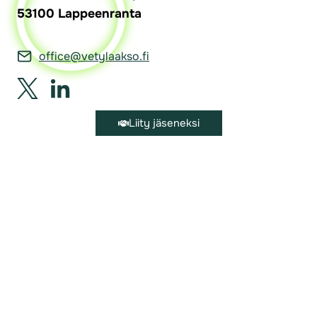
53100 Lappeenranta
office@vetylaakso.fi
Liity jäseneksi