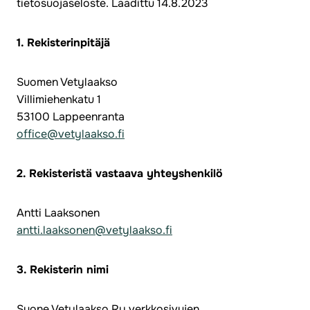
tietosuojaseloste. Laadittu 14.8.2023
1. Rekisterinpitäjä
Suomen Vetylaakso
Villimiehenkatu 1
53100 Lappeenranta
office@vetylaakso.fi
2. Rekisteristä vastaava yhteyshenkilö
Antti Laaksonen
antti.laaksonen@vetylaakso.fi
3. Rekisterin nimi
Suone Vetylaakso Ry verkkosivujen