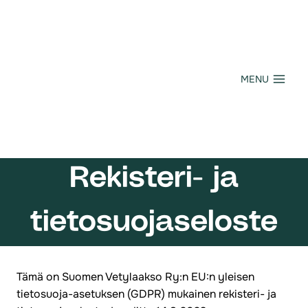
Siirry
sisältöön
MENU
Rekisteri- ja
tietosuojaseloste
Tämä on Suomen Vetylaakso Ry:n EU:n yleisen
tietosuoja-asetuksen (GDPR) mukainen rekisteri- ja