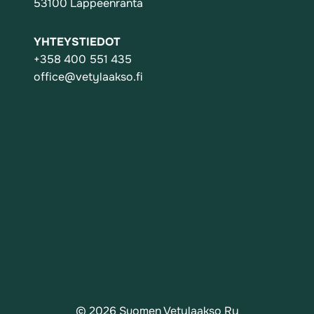
53100 Lappeenranta
YHTEYSTIEDOT
+358 400 551 435
office@vetylaakso.fi
Toiminta
Yhdistys
Ajankohtaista
Yhteystiedot
Rekisteri- ja tietosuojaseloste
© 2026 Suomen Vetylaakso Ry