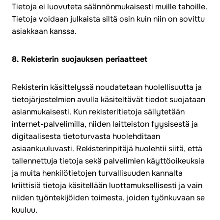
Tietoja ei luovuteta säännönmukaisesti muille tahoille.
Tietoja voidaan julkaista siltä osin kuin niin on sovittu
asiakkaan kanssa.
8. Rekisterin suojauksen periaatteet
Rekisterin käsittelyssä noudatetaan huolellisuutta ja
tietojärjestelmien avulla käsiteltävät tiedot suojataan
asianmukaisesti. Kun rekisteritietoja säilytetään
internet-palvelimilla, niiden laitteiston fyysisestä ja
digitaalisesta tietoturvasta huolehditaan
asiaankuuluvasti. Rekisterinpitäjä huolehtii siitä, että
tallennettuja tietoja sekä palvelimien käyttöoikeuksia
ja muita henkilötietojen turvallisuuden kannalta
kriittisiä tietoja käsitellään luottamuksellisesti ja vain
niiden työntekijöiden toimesta, joiden työnkuvaan se
kuuluu.