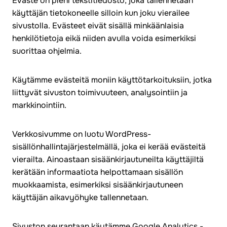
Eväste on pieni tekstitiedosto, joka tallennetaan
käyttäjän tietokoneelle silloin kun joku vierailee
sivustolla. Evästeet eivät sisällä minkäänlaisia
henkilötietoja eikä niiden avulla voida esimerkiksi
suorittaa ohjelmia.
Käytämme evästeitä moniin käyttötarkoituksiin, jotka
liittyvät sivuston toimivuuteen, analysointiin ja
markkinointiin.
Verkkosivumme on luotu WordPress-
sisällönhallintajärjestelmällä, joka ei kerää evästeitä
vierailta. Ainoastaan sisäänkirjautuneilta käyttäjiltä
kerätään informaatiota helpottamaan sisällön
muokkaamista, esimerkiksi sisäänkirjautuneen
käyttäjän aikavyöhyke tallennetaan.
Sivuston seurantaan käytämme Google Analytics -