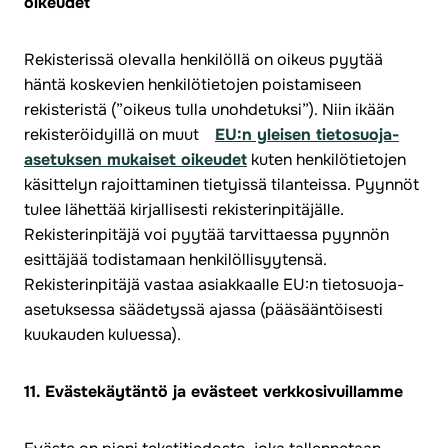
oikeudet
Rekisterissä olevalla henkilöllä on oikeus pyytää
häntä koskevien henkilötietojen poistamiseen
rekisteristä (”oikeus tulla unohdetuksi”). Niin ikään
rekisteröidyillä on muut
EU:n yleisen tietosuoja-
asetuksen mukaiset oikeudet
kuten henkilötietojen
käsittelyn rajoittaminen tietyissä tilanteissa. Pyynnöt
tulee lähettää kirjallisesti rekisterinpitäjälle.
Rekisterinpitäjä voi pyytää tarvittaessa pyynnön
esittäjää todistamaan henkilöllisyytensä.
Rekisterinpitäjä vastaa asiakkaalle EU:n tietosuoja-
asetuksessa säädetyssä ajassa (pääsääntöisesti
kuukauden kuluessa).
11. Evästekäytäntö ja evästeet verkkosivuillamme