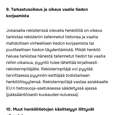
9. Tarkastusoikeus ja oikeus vaatia tiedon
korjaamista
Jokaisella rekisterissä olevalla henkilöllä on oikeus
tarkistaa rekisteriin tallennetut tietonsa ja vaatia
mahdollisen virheellisen tiedon korjaamista tai
puutteellisen tiedon täydentämistä. Mikäli henkilö
haluaa tarkistaa hänestä tallennetut tiedot tai vaatia
niihin oikaisua, pyyntö tulee lähettää kirjallisesti
rekisterinpitäjälle. Rekisterinpitäjä voi pyytää
tarvittaessa pyynnön esittäjää todistamaan
henkilöllisyytensä. Rekisterinpitäjä vastaa asiakkaalle
EU:n tietosuoja-asetuksessa säädetyssä ajassa
(pääsääntöisesti kuukauden kuluessa).
10. Muut henkilötietojen käsittelyyn liittyvät