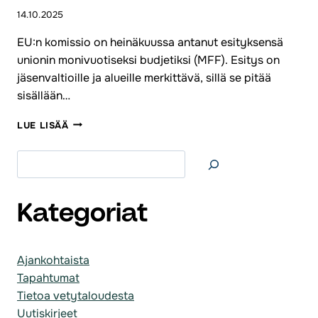
14.10.2025
EU:n komissio on heinäkuussa antanut esityksensä
unionin monivuotiseksi budjetiksi (MFF). Esitys on
jäsenvaltioille ja alueille merkittävä, sillä se pitää
sisällään…
ETELÄ-
LUE LISÄÄ
KARJALAN
LIITON
Etsi
KANNANOTTO
EU:N
RAHOITUSKEHYKSEEN
2028–
Kategoriat
2034:
RESILEAST-
ALOITE
Ajankohtaista
ON
Tapahtumat
ESIMERKKI
INVESTOINNISTA,
Tietoa vetytaloudesta
JOSSA
Uutiskirjeet