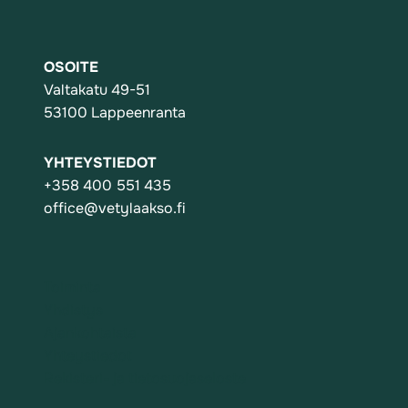
OSOITE
Valtakatu 49-51
53100 Lappeenranta
YHTEYSTIEDOT
+358 400 551 435
office@vetylaakso.fi
Toiminta
Yhdistys
Ajankohtaista
Yhteystiedot
Rekisteri- ja tietosuojaseloste