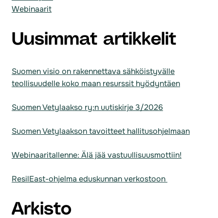
YHDISTYVÄT
Webinaarit
SEKÄ
UNIONIN
UUSIUTUVAN
Uusimmat artikkelit
ENERGIAN
LISÄÄMISEN
ETTÄ
KOKONAISTURVALLISUUDEN
Suomen visio on rakennettava sähköistyvälle
TAVOITTEET
teollisuudelle koko maan resurssit hyödyntäen
Suomen Vetylaakso ry:n uutiskirje 3/2026
Suomen Vetylaakson tavoitteet hallitusohjelmaan
Webinaaritallenne: Älä jää vastuullisuusmottiin!
ResilEast-ohjelma eduskunnan verkostoon
Arkisto