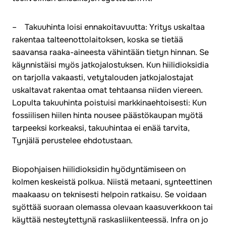
– Takuuhinta loisi ennakoitavuutta: Yritys uskaltaa
rakentaa talteenottolaitoksen, koska se tietää
saavansa raaka-aineesta vähintään tietyn hinnan. Se
käynnistäisi myös jatkojalostuksen. Kun hiilidioksidia
on tarjolla vakaasti, vetytalouden jatkojalostajat
uskaltavat rakentaa omat tehtaansa niiden viereen.
Lopulta takuuhinta poistuisi markkinaehtoisesti: Kun
fossiilisen hiilen hinta nousee päästökaupan myötä
tarpeeksi korkeaksi, takuuhintaa ei enää tarvita,
Tynjälä perustelee ehdotustaan.
Biopohjaisen hiilidioksidin hyödyntämiseen on
kolmen keskeistä polkua. Niistä metaani, synteettinen
maakaasu on teknisesti helpoin ratkaisu. Se voidaan
syöttää suoraan olemassa olevaan kaasuverkkoon tai
käyttää nesteytettynä raskasliikenteessä. Infra on jo