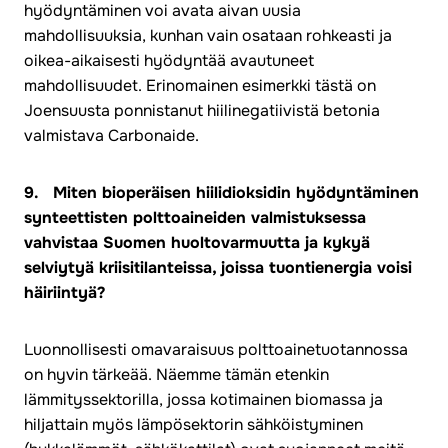
hyödyntäminen voi avata aivan uusia
mahdollisuuksia, kunhan vain osataan rohkeasti ja
oikea-aikaisesti hyödyntää avautuneet
mahdollisuudet. Erinomainen esimerkki tästä on
Joensuusta ponnistanut hiilinegatiivistä betonia
valmistava Carbonaide.
9. Miten bioperäisen hiilidioksidin hyödyntäminen
synteettisten polttoaineiden valmistuksessa
vahvistaa Suomen huoltovarmuutta ja kykyä
selviytyä kriisitilanteissa, joissa tuontienergia voisi
häiriintyä?
Luonnollisesti omavaraisuus polttoainetuotannossa
on hyvin tärkeää. Näemme tämän etenkin
lämmityssektorilla, jossa kotimainen biomassa ja
hiljattain myös lämpösektorin sähköistyminen