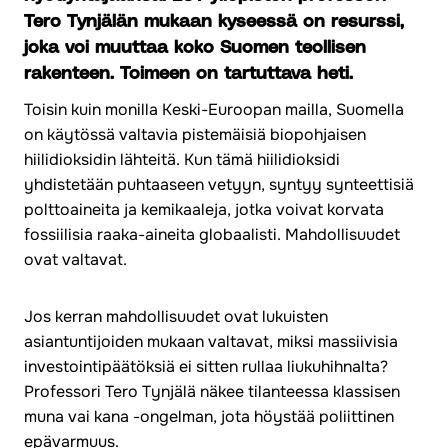
Tero Tynjälän mukaan kyseessä on resurssi,
joka voi muuttaa koko Suomen teollisen
rakenteen. Toimeen on tartuttava heti.
Toisin kuin monilla Keski-Euroopan mailla, Suomella
on käytössä valtavia pistemäisiä biopohjaisen
hiilidioksidin lähteitä. Kun tämä hiilidioksidi
yhdistetään puhtaaseen vetyyn, syntyy synteettisiä
polttoaineita ja kemikaaleja, jotka voivat korvata
fossiilisia raaka-aineita globaalisti. Mahdollisuudet
ovat valtavat.
Jos kerran mahdollisuudet ovat lukuisten
asiantuntijoiden mukaan valtavat, miksi massiivisia
investointipäätöksiä ei sitten rullaa liukuhihnalta?
Professori Tero Tynjälä näkee tilanteessa klassisen
muna vai kana -ongelman, jota höystää poliittinen
epävarmuus.