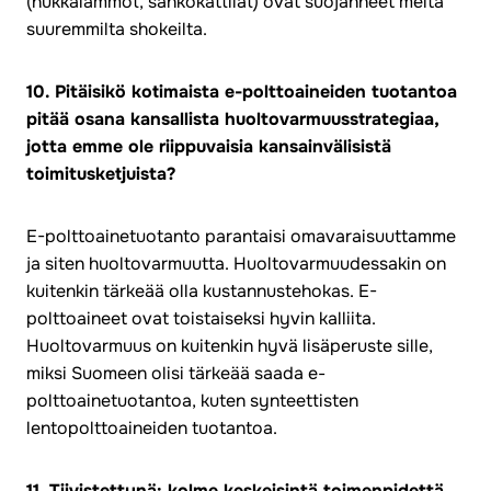
(hukkalämmöt, sähkökattilat) ovat suojanneet meitä
suuremmilta shokeilta.
10. Pitäisikö kotimaista e-polttoaineiden tuotantoa
pitää osana kansallista huoltovarmuusstrategiaa,
jotta emme ole riippuvaisia kansainvälisistä
toimitusketjuista?
E-polttoainetuotanto parantaisi omavaraisuuttamme
ja siten huoltovarmuutta. Huoltovarmuudessakin on
kuitenkin tärkeää olla kustannustehokas. E-
polttoaineet ovat toistaiseksi hyvin kalliita.
Huoltovarmuus on kuitenkin hyvä lisäperuste sille,
miksi Suomeen olisi tärkeää saada e-
polttoainetuotantoa, kuten synteettisten
lentopolttoaineiden tuotantoa.
11. Tiivistettynä: kolme keskeisintä toimenpidettä