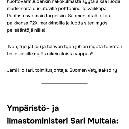
huoltovarmuudenkin näkökulmasta syytä alkaa luoda
markkinoita uusiutuville polttoaineille vaikkapa
Puolustusvoimain tarpeisiin. Suomen pitää ottaa
paikkansa P2X-markkinoilla ja luoda siten myös
pelisääntöjä niille!
Noh, työ jatkuu ja tulevan työn juhlan myötä toivotan
teille kaikille myös oikein iloista vappua!!
Jami Holtari, toimitusjohtaja, Suomen Vetylaakso ry
Ympäristö- ja
ilmastoministeri Sari Multala: