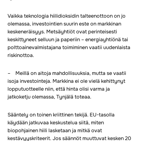
Vaikka teknologia hiilidioksidin talteenottoon on jo
olemassa, investointien suurin este on markkinan
keskeneräisyys. Metsäyhtiöt ovat perinteisesti
keskittyneet selluun ja paperiin – energiayhtiönä tai
polttoainevalmistajana toimiminen vaatii uudenlaista
riskinottoa.
– Meillä on aitoja mahdollisuuksia, mutta se vaatii
isoja investointeja. Markkina ei ole vielä kehittynyt
lopputuotteelle niin, että hinta olisi varma ja
jatkoketju olemassa, Tynjälä toteaa.
Sääntely on toinen kriittinen tekijä. EU-tasolla
käydään jatkuvaa keskustelua siitä, miten
biopohjainen hiili lasketaan ja mitkä ovat
kestävyyskriteerit. Jos säännöt muuttuvat kesken 20