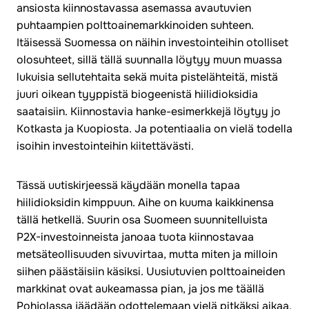
ansiosta kiinnostavassa asemassa avautuvien
puhtaampien polttoainemarkkinoiden suhteen.
Itäisessä Suomessa on näihin investointeihin otolliset
olosuhteet, sillä tällä suunnalla löytyy muun muassa
lukuisia sellutehtaita sekä muita pistelähteitä, mistä
juuri oikean tyyppistä biogeenistä hiilidioksidia
saataisiin. Kiinnostavia hanke-esimerkkejä löytyy jo
Kotkasta ja Kuopiosta. Ja potentiaalia on vielä todella
isoihin investointeihin kiitettävästi.
Tässä uutiskirjeessä käydään monella tapaa
hiilidioksidin kimppuun. Aihe on kuuma kaikkinensa
tällä hetkellä. Suurin osa Suomeen suunnitelluista
P2X-investoinneista janoaa tuota kiinnostavaa
metsäteollisuuden sivuvirtaa, mutta miten ja milloin
siihen päästäisiin käsiksi. Uusiutuvien polttoaineiden
markkinat ovat aukeamassa pian, ja jos me täällä
Pohjolassa jäädään odottelemaan vielä pitkäksi aikaa,