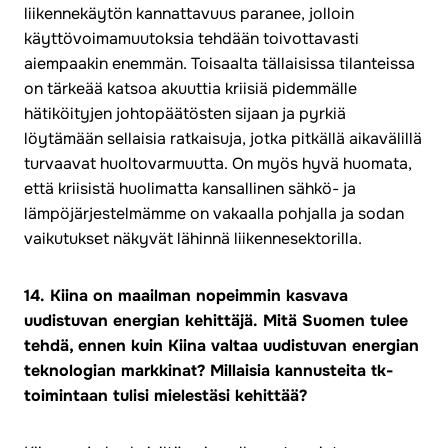
liikennekäytön kannattavuus paranee, jolloin
käyttövoimamuutoksia tehdään toivottavasti
aiempaakin enemmän. Toisaalta tällaisissa tilanteissa
on tärkeää katsoa akuuttia kriisiä pidemmälle
hätiköityjen johtopäätösten sijaan ja pyrkiä
löytämään sellaisia ratkaisuja, jotka pitkällä aikavälillä
turvaavat huoltovarmuutta. On myös hyvä huomata,
että kriisistä huolimatta kansallinen sähkö- ja
lämpöjärjestelmämme on vakaalla pohjalla ja sodan
vaikutukset näkyvät lähinnä liikennesektorilla.
14. Kiina on maailman nopeimmin kasvava
uudistuvan energian kehittäjä. Mitä Suomen tulee
tehdä, ennen kuin Kiina valtaa uudistuvan energian
teknologian markkinat? Millaisia kannusteita tk-
toimintaan tulisi mielestäsi kehittää?