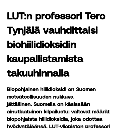
LUT:n professori Tero
Tynjälä vauhdittaisi
biohiilidioksidin
kaupallistamista
takuuhinnalla
Biopohjainen hiilidioksidi on Suomen
metsäteollisuuden nukkuva
jättiläinen. Suomella on käsissään
ainutlaatuinen kilpailuetu: valtavat määrät
biopohjaista hiilidioksidia, joka odottaa
hyödyntäjäänsä. LUT-yliopiston professori