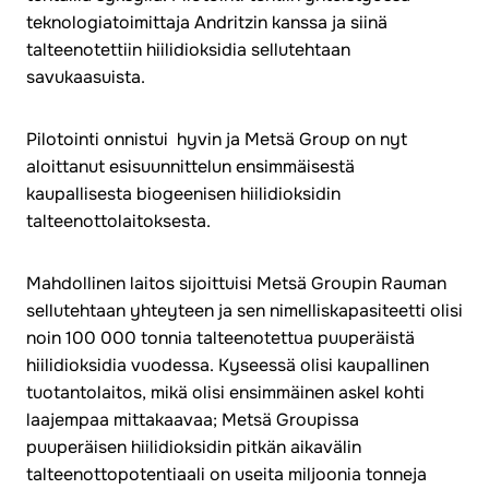
teknologiatoimittaja Andritzin kanssa ja siinä
talteenotettiin hiilidioksidia sellutehtaan
savukaasuista.
Pilotointi onnistui hyvin ja Metsä Group on nyt
aloittanut esisuunnittelun ensimmäisestä
kaupallisesta biogeenisen hiilidioksidin
talteenottolaitoksesta.
Mahdollinen laitos sijoittuisi Metsä Groupin Rauman
sellutehtaan yhteyteen ja sen nimelliskapasiteetti olisi
noin 100 000 tonnia talteenotettua puuperäistä
hiilidioksidia vuodessa. Kyseessä olisi kaupallinen
tuotantolaitos, mikä olisi ensimmäinen askel kohti
laajempaa mittakaavaa; Metsä Groupissa
puuperäisen hiilidioksidin pitkän aikavälin
talteenottopotentiaali on useita miljoonia tonneja