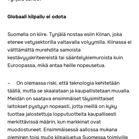
Globaali kilpailu ei odota
Suomella on kiire. Tynjälä nostaa esiin Kiinan, joka
etenee vetysektorilla valtavalla volyymilla. Kiinassa ei
välttämättä murehdita samoista
kestävyyskriteereistä tai sääntelykiemuroista kuin
Euroopassa, mikä antaa heille nopeusetua.
– On olemassa riski, että teknologia kehitetään
täällä, mutta se skaalataan ja kaupallistetaan muualla.
Meidän on saatava ensimmäiset täysimittaiset
laitokset pystyyn nopeasti, jotta meillä on kyky
tuottaa jalostettuja lopputuotteita kaupallisesti
merkittävissä määrin, kun markkinat ovat
muodostuneet. Ensimmäisessä aallossa mukana
oleminen toisi myös kilpailuetua Suomessa toimiville