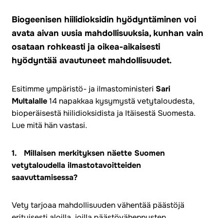
Biogeenisen hiilidioksidin hyödyntäminen voi
avata aivan uusia mahdollisuuksia, kunhan vain
osataan rohkeasti ja oikea-aikaisesti
hyödyntää avautuneet mahdollisuudet.
Esitimme ympäristö- ja ilmastoministeri
Sari
Multalalle
14 napakkaa kysymystä vetytaloudesta,
bioperäisestä hiilidioksidista ja Itäisestä Suomesta.
Lue mitä hän vastasi.
1. Millaisen merkityksen näette Suomen
vetytaloudella ilmastotavoitteiden
saavuttamisessa?
Vety tarjoaa mahdollisuuden vähentää päästöjä
erityisesti aloilla, joilla päästövähennysten