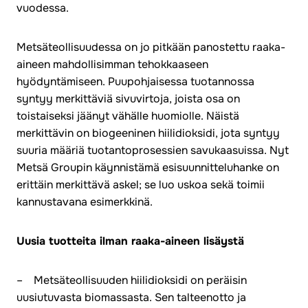
vuodessa.
Metsäteollisuudessa on jo pitkään panostettu raaka-
aineen mahdollisimman tehokkaaseen
hyödyntämiseen. Puupohjaisessa tuotannossa
syntyy merkittäviä sivuvirtoja, joista osa on
toistaiseksi jäänyt vähälle huomiolle. Näistä
merkittävin on biogeeninen hiilidioksidi, jota syntyy
suuria määriä tuotantoprosessien savukaasuissa. Nyt
Metsä Groupin käynnistämä esisuunnitteluhanke on
erittäin merkittävä askel; se luo uskoa sekä toimii
kannustavana esimerkkinä.
Uusia tuotteita ilman raaka-aineen lisäystä
– Metsäteollisuuden hiilidioksidi on peräisin
uusiutuvasta biomassasta. Sen talteenotto ja