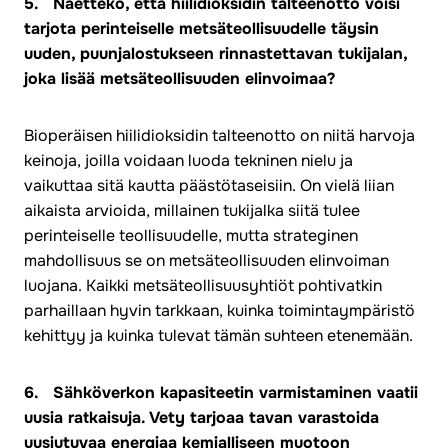
5. Näettekö, että hiilidioksidin talteenotto voisi
tarjota perinteiselle metsäteollisuudelle täysin
uuden, puunjalostukseen rinnastettavan tukijalan,
joka lisää metsäteollisuuden elinvoimaa?
Bioperäisen hiilidioksidin talteenotto on niitä harvoja
keinoja, joilla voidaan luoda tekninen nielu ja
vaikuttaa sitä kautta päästötaseisiin. On vielä liian
aikaista arvioida, millainen tukijalka siitä tulee
perinteiselle teollisuudelle, mutta strateginen
mahdollisuus se on metsäteollisuuden elinvoiman
luojana. Kaikki metsäteollisuusyhtiöt pohtivatkin
parhaillaan hyvin tarkkaan, kuinka toimintaympäristö
kehittyy ja kuinka tulevat tämän suhteen etenemään.
6. Sähköverkon kapasiteetin varmistaminen vaatii
uusia ratkaisuja. Vety tarjoaa tavan varastoida
uusiutuvaa energiaa kemialliseen muotoon