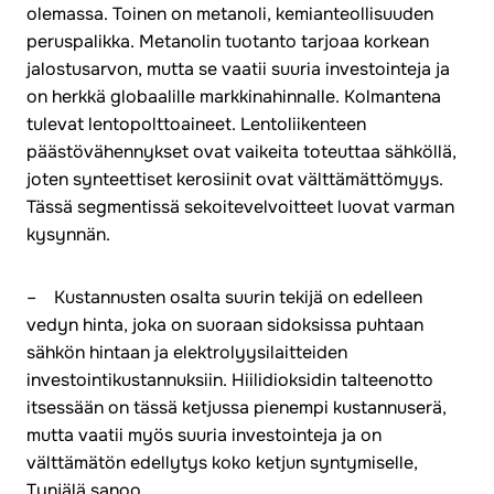
olemassa. Toinen on metanoli, kemianteollisuuden
peruspalikka. Metanolin tuotanto tarjoaa korkean
jalostusarvon, mutta se vaatii suuria investointeja ja
on herkkä globaalille markkinahinnalle. Kolmantena
tulevat lentopolttoaineet. Lentoliikenteen
päästövähennykset ovat vaikeita toteuttaa sähköllä,
joten synteettiset kerosiinit ovat välttämättömyys.
Tässä segmentissä sekoitevelvoitteet luovat varman
kysynnän.
– Kustannusten osalta suurin tekijä on edelleen
vedyn hinta, joka on suoraan sidoksissa puhtaan
sähkön hintaan ja elektrolyysilaitteiden
investointikustannuksiin. Hiilidioksidin talteenotto
itsessään on tässä ketjussa pienempi kustannuserä,
mutta vaatii myös suuria investointeja ja on
välttämätön edellytys koko ketjun syntymiselle,
Tynjälä sanoo.