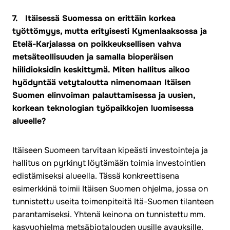
7. Itäisessä Suomessa on erittäin korkea
työttömyys, mutta erityisesti Kymenlaaksossa ja
Etelä-Karjalassa on poikkeuksellisen vahva
metsäteollisuuden ja samalla bioperäisen
hiilidioksidin keskittymä. Miten hallitus aikoo
hyödyntää vetytaloutta nimenomaan Itäisen
Suomen elinvoiman palauttamisessa ja uusien,
korkean teknologian työpaikkojen luomisessa
alueelle?
Itäiseen Suomeen tarvitaan kipeästi investointeja ja
hallitus on pyrkinyt löytämään toimia investointien
edistämiseksi alueella. Tässä konkreettisena
esimerkkinä toimii Itäisen Suomen ohjelma, jossa on
tunnistettu useita toimenpiteitä Itä-Suomen tilanteen
parantamiseksi. Yhtenä keinona on tunnistettu mm.
kasvuohjelma metsäbiotalouden uusille avauksille.