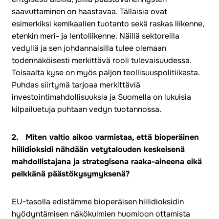
saavuttaminen on haastavaa. Tällaisia ovat
esimerkiksi kemikaalien tuotanto sekä raskas liikenne,
etenkin meri- ja lentoliikenne. Näillä sektoreilla
vedyllä ja sen johdannaisilla tulee olemaan
todennäköisesti merkittävä rooli tulevaisuudessa.
Toisaalta kyse on myös paljon teollisuuspolitiikasta.
Puhdas siirtymä tarjoaa merkittäviä
investointimahdollisuuksia ja Suomella on lukuisia
kilpailuetuja puhtaan vedyn tuotannossa.
2. Miten valtio aikoo varmistaa, että bioperäinen
hiilidioksidi nähdään vetytalouden keskeisenä
mahdollistajana ja strategisena raaka-aineena eikä
pelkkänä päästökysymyksenä?
EU-tasolla edistämme bioperäisen hiilidioksidin
hyödyntämisen näkökulmien huomioon ottamista