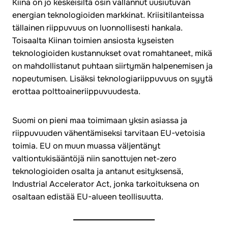
Kiina on jo keskeisiltä osin vallannut uusiutuvan
energian teknologioiden markkinat. Kriisitilanteissa
tällainen riippuvuus on luonnollisesti hankala.
Toisaalta Kiinan toimien ansiosta kyseisten
teknologioiden kustannukset ovat romahtaneet, mikä
on mahdollistanut puhtaan siirtymän halpenemisen ja
nopeutumisen. Lisäksi teknologiariippuvuus on syytä
erottaa polttoaineriippuvuudesta.
Suomi on pieni maa toimimaan yksin asiassa ja
riippuvuuden vähentämiseksi tarvitaan EU-vetoisia
toimia. EU on muun muassa väljentänyt
valtiontukisääntöjä niin sanottujen net-zero
teknologioiden osalta ja antanut esityksensä,
Industrial Accelerator Act, jonka tarkoituksena on
osaltaan edistää EU-alueen teollisuutta.