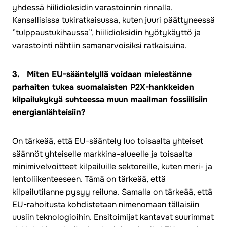
yhdessä hiilidioksidin varastoinnin rinnalla.
Kansallisissa tukiratkaisussa, kuten juuri päättyneessä
”tulppaustukihaussa”, hiilidioksidin hyötykäyttö ja
varastointi nähtiin samanarvoisiksi ratkaisuina.
3. Miten EU-sääntelyllä voidaan mielestänne
parhaiten tukea suomalaisten P2X-hankkeiden
kilpailukykyä suhteessa muun maailman fossiilisiin
energianlähteisiin?
On tärkeää, että EU-sääntely luo toisaalta yhteiset
säännöt yhteiselle markkina-alueelle ja toisaalta
minimivelvoitteet kilpailuille sektoreille, kuten meri- ja
lentoliikenteeseen. Tämä on tärkeää, että
kilpailutilanne pysyy reiluna. Samalla on tärkeää, että
EU-rahoitusta kohdistetaan nimenomaan tällaisiin
uusiin teknologioihin. Ensitoimijat kantavat suurimmat