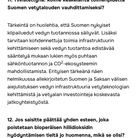
Suomen vetytalouden vauhdittamiseksi?
Tärkeintä on huolehtia, että Suomen nykyiset
kilpailuedut vedyn tuotannossa säilyvät. Lisäksi
tarvitaan kohdennettuja toimia infrastruktuurin
kehittämiseen sekä vedyn tuotantoa edistävää
sääntelyä mukaan lukien myös puhtaan
2
sähköntuotannon ja CO
-ekosysteemin
mahdollistamista. Erityisen tärkeänä näen
helmikuussa allekirjoitetun Suomen ja Saksan välisen
aiejulistuksen vedyn infrastruktuuria vetyteknologian
kehittämistä ja vetyalan investointeja koskevasta
jatkoyhteistyöstä.
12. Jos saisitte päättää yhden esteen, joka
poistetaan bioperäisen hiilidioksidin
hyödyntämisen tieltä jo huomenna, mikä se olisi?