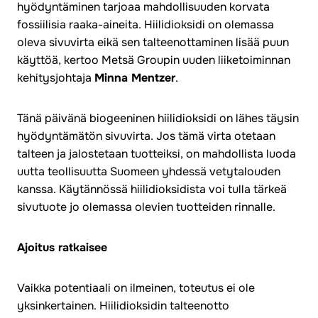
hyödyntäminen tarjoaa mahdollisuuden korvata
fossiilisia raaka-aineita. Hiilidioksidi on olemassa
oleva sivuvirta eikä sen talteenottaminen lisää puun
käyttöä, kertoo Metsä Groupin uuden liiketoiminnan
kehitysjohtaja
Minna Mentzer
.
Tänä päivänä biogeeninen hiilidioksidi on lähes täysin
hyödyntämätön sivuvirta. Jos tämä virta otetaan
talteen ja jalostetaan tuotteiksi, on mahdollista luoda
uutta teollisuutta Suomeen yhdessä vetytalouden
kanssa. Käytännössä hiilidioksidista voi tulla tärkeä
sivutuote jo olemassa olevien tuotteiden rinnalle.
Ajoitus ratkaisee
Vaikka potentiaali on ilmeinen, toteutus ei ole
yksinkertainen. Hiilidioksidin talteenotto