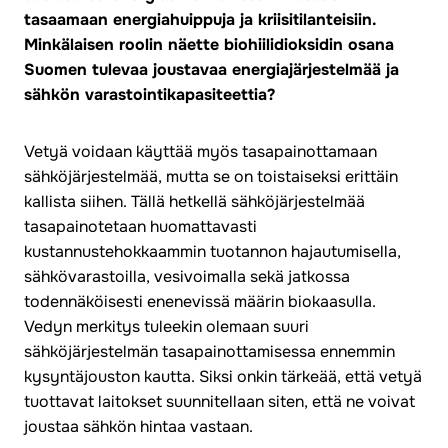
tasaamaan energiahuippuja ja kriisitilanteisiin.
Minkälaisen roolin näette biohiilidioksidin osana
Suomen tulevaa joustavaa energiajärjestelmää ja
sähkön varastointikapasiteettia?
Vetyä voidaan käyttää myös tasapainottamaan
sähköjärjestelmää, mutta se on toistaiseksi erittäin
kallista siihen. Tällä hetkellä sähköjärjestelmää
tasapainotetaan huomattavasti
kustannustehokkaammin tuotannon hajautumisella,
sähkövarastoilla, vesivoimalla sekä jatkossa
todennäköisesti enenevissä määrin biokaasulla.
Vedyn merkitys tuleekin olemaan suuri
sähköjärjestelmän tasapainottamisessa ennemmin
kysyntäjouston kautta. Siksi onkin tärkeää, että vetyä
tuottavat laitokset suunnitellaan siten, että ne voivat
joustaa sähkön hintaa vastaan.