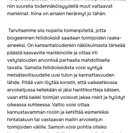
niin suurella todennäköisyydellä muut valtaavat
markkinat. Kiina on ainakin herännyt jo tähän.
Tarvitsemme siis nopeita toimenpiteitä, jotta
biogeeninen hiilidioksidi saadaan toimijoiden raaka-
aineeksi. On kansantaloudenkin näkökulmasta tärkeää
päästä kasvaville markkinoille ja ottaa irti
vetytalouden arvonlisä parhaalla mahdollisella
tavalla. Samalla hiilidioksidista voisi syntyä
metsäteollisuudelle uusi tulon ja kannattavuuden
lähde. Pitää vain löytää konstit, että vaikeahkossa
arvoketjussa kellekään ei jäisi hanttikortteja käteen,
vaan että kaikki toimijat voisivat jakaa riskit ja hyödyt
oikeassa suhteessa. Valtio voisi ottaa
kannustavamman roolin ja kehittää esimerkiksi
hintatakuun tai vastaavan mallin arvoketjun
toimijoiden välille. Samoin voisi pohtia olisiko