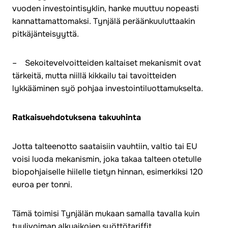
vuoden investointisyklin, hanke muuttuu nopeasti
kannattamattomaksi. Tynjälä peräänkuuluttaakin
pitkäjänteisyyttä.
– Sekoitevelvoitteiden kaltaiset mekanismit ovat
tärkeitä, mutta niillä kikkailu tai tavoitteiden
lykkääminen syö pohjaa investointiluottamukselta.
Ratkaisuehdotuksena takuuhinta
Jotta talteenotto saataisiin vauhtiin, valtio tai EU
voisi luoda mekanismin, joka takaa talteen otetulle
biopohjaiselle hiilelle tietyn hinnan, esimerkiksi 120
euroa per tonni.
Tämä toimisi Tynjälän mukaan samalla tavalla kuin
tuulivoiman alkuaikojen syöttötariffit.