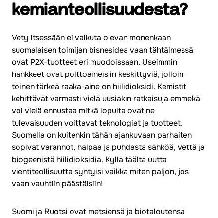
kemianteollisuudesta?
Vety itsessään ei vaikuta olevan monenkaan
suomalaisen toimijan bisnesidea vaan tähtäimessä
ovat P2X-tuotteet eri muodoissaan. Useimmin
hankkeet ovat polttoaineisiin keskittyviä, jolloin
toinen tärkeä raaka-aine on hiilidioksidi. Kemistit
kehittävät varmasti vielä uusiakin ratkaisuja emmekä
voi vielä ennustaa mitkä lopulta ovat ne
tulevaisuuden voittavat teknologiat ja tuotteet.
Suomella on kuitenkin tähän ajankuvaan parhaiten
sopivat varannot, halpaa ja puhdasta sähköä, vettä ja
biogeenistä hiilidioksidia. Kyllä täältä uutta
vientiteollisuutta syntyisi vaikka miten paljon, jos
vaan vauhtiin päästäisiin!
Suomi ja Ruotsi ovat metsiensä ja biotaloutensa