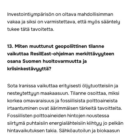
Investointiympärisön on oltava mahdollisimman
vakaa ja siksi on varmistettava, että myös sääntely
tukee tätä tavoitetta.
13. Miten muuttunut geopoliittinen tilanne
vaikuttaa ResilEast-ohjelman merkittävyyteen
osana Suomen huoltovarmuutta ja
kriisinkestävyyttä?
Sota Iranissa vaikuttaa erityisesti öljytuotteisiin ja
nesteytettyyn maakaasuun. Tilanne osoittaa, miksi
korkea omavaraisuus ja fossiilisista polttoaineista
irtaantuminen ovat äärimmäisen tärkeitä tavoitteita.
Fossiilisten polttoaineiden hintojen noustessa
siirtymä puhtaisiin energialähteisiin kiihtyy jo pelkän
hintavaikutuksen takia. Sähköautoilun ja biokaasun