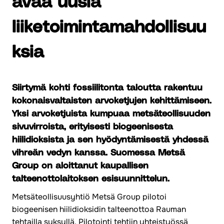
avaa uusia
liiketoimintamahdollisuu
ksia
Siirtymä kohti fossiilitonta taloutta rakentuu
kokonaisvaltaisten arvoketjujen kehittämiseen.
Yksi arvoketjuista kumpuaa metsäteollisuuden
sivuvirroista, erityisesti biogeenisesta
hiilidioksista ja sen hyödyntämisestä yhdessä
vihreän vedyn kanssa. Suomessa Metsä
Group on aloittanut kaupallisen
talteenottolaitoksen esisuunnittelun.
Metsäteollisuusyhtiö Metsä Group pilotoi
biogeenisen hiilidioksidin talteenottoa Rauman
tehtailla syksyllä. Pilotointi tehtiin yhteistyössä