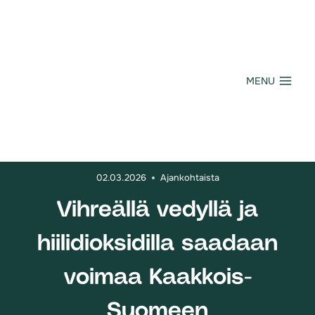
Siirry
sisältöön
MENU
02.03.2026
Ajankohtaista
Vihreällä vedyllä ja
hiilidioksidilla saadaan
voimaa Kaakkois-
Suomeen