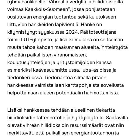
ryhmähankkeelle ”Vihreällä vedyllä ja hiilidioksidilla
voimaa Kaakkois-Suomeen”, jossa pohjustetaan
uusiutuvan energian tuotantoa sekä kulutukseen
liittyvien hankkeiden läpivientiä. Hanke on
käynnistynyt syyskuussa 2024. Päätoteuttajana
toimii LUT-yliopisto, ja lisäksi mukana on seitsemän
muuta tahoa kahden maakunnan alueelta. Yhteistyötä
tehdään paikallisten viranomaisten,
koulutusyhteisöjen ja yritystoimijoiden kanssa
esimerkiksi kaavasuunnittelussa, lupa-asioissa ja
tiedonkeruussa. Tiedonantoa silmällä pitäen
hankkeessa valmistellaan karttapohjaista sovellusta
helpottamaan alueen potentiaalin hahmottamista.
Lisäksi hankkeessa tehdään alueellinen tiekartta
hiilidioksidin talteenotolle ja hyötykäytölle. Saatavilla
olevat vihreän hiilidioksidin resurssimäärät ovat niin
merkittävät, että paikallisen energiantuotannon ja