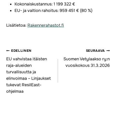
Kokonaiskustannus: 1 199 322 €
EU- ja valtion rahoitus: 959 451 € (80 %)
Lisätietoa:
Rakennerahastot.fi
EDELLINEN
SEURAAVA
Artikkelien
EU vahvistaa itäisten
Suomen Vetylaakso ry:n
raja-alueiden
vuosikokous 31.3.2026
selaus
turvallisuutta ja
elinvoimaa – Linjaukset
tukevat ResilEast-
ohjelmaa