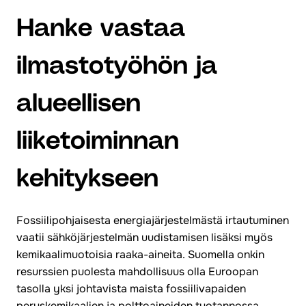
Hanke vastaa
ilmastotyöhön ja
alueellisen
liiketoiminnan
kehitykseen
Fossiilipohjaisesta energiajärjestelmästä irtautuminen
vaatii sähköjärjestelmän uudistamisen lisäksi myös
kemikaalimuotoisia raaka-aineita. Suomella onkin
resurssien puolesta mahdollisuus olla Euroopan
tasolla yksi johtavista maista fossiilivapaiden
peruskemikaalien ja polttoaineiden tuotannossa.