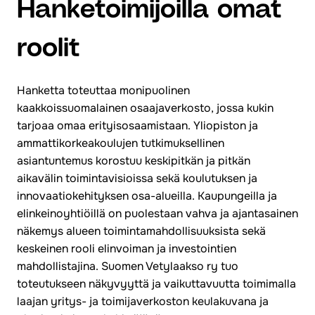
Hanketoimijoilla omat
roolit
Hanketta toteuttaa monipuolinen
kaakkoissuomalainen osaajaverkosto, jossa kukin
tarjoaa omaa erityisosaamistaan. Yliopiston ja
ammattikorkeakoulujen tutkimuksellinen
asiantuntemus korostuu keskipitkän ja pitkän
aikavälin toimintavisioissa sekä koulutuksen ja
innovaatiokehityksen osa-alueilla. Kaupungeilla ja
elinkeinoyhtiöillä on puolestaan vahva ja ajantasainen
näkemys alueen toimintamahdollisuuksista sekä
keskeinen rooli elinvoiman ja investointien
mahdollistajina. Suomen Vetylaakso ry tuo
toteutukseen näkyvyyttä ja vaikuttavuutta toimimalla
laajan yritys- ja toimijaverkoston keulakuvana ja