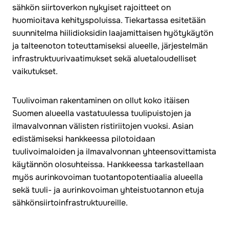
sähkön siirtoverkon nykyiset rajoitteet on
huomioitava kehityspoluissa. Tiekartassa esitetään
suunnitelma hiilidioksidin laajamittaisen hyötykäytön
ja talteenoton toteuttamiseksi alueelle, järjestelmän
infrastruktuurivaatimukset sekä aluetaloudelliset
vaikutukset.
Tuulivoiman rakentaminen on ollut koko itäisen
Suomen alueella vastatuulessa tuulipuistojen ja
ilmavalvonnan välisten ristiriitojen vuoksi. Asian
edistämiseksi hankkeessa pilotoidaan
tuulivoimaloiden ja ilmavalvonnan yhteensovittamista
käytännön olosuhteissa. Hankkeessa tarkastellaan
myös aurinkovoiman tuotantopotentiaalia alueella
sekä tuuli- ja aurinkovoiman yhteistuotannon etuja
sähkönsiirtoinfrastruktuureille.