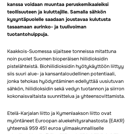
kanssa voidaan muuntaa peruskemikaaleiksi
teollisuuteen ja kuluttajille. Samalla sähkön
kysyntäpuolelle saadaan joustavaa kulutusta
tasaamaan aurinko- ja tuulivoiman
tuotantohuippuja.
Kaakkois-Suomessa sijaitsee tonneissa mitattuna
noin puolet Suomen bioperäisen hiilidioksidin
pistelähteistä. Biohiilidioksidin hyötykäyttöön liittyy
siis suuri alue- ja kansantaloudellinen potentiaali,
jonka tehokas hyödyntäminen edellyttää uusiutuvan
sähkön, hiilidioksidin sekä vedyn tuotannon ja siirron
kokonaisvaltaista suunnittelua ja yhteensovittamista.
Etelä-Karjalan liitto ja Kymenlaakson liitto ovat
myöntäneet Euroopan aluekehitysrahastosta (EAKR)
yhteensä 959 451 euroa ylimaakunnalliselle