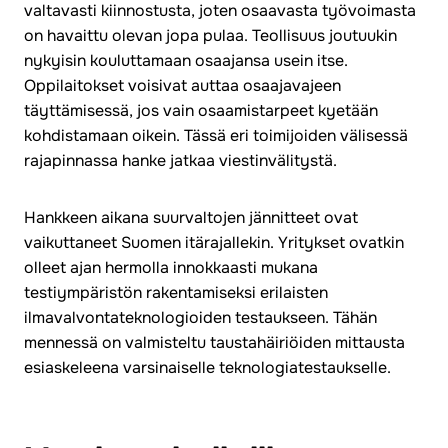
valtavasti kiinnostusta, joten osaavasta työvoimasta
on havaittu olevan jopa pulaa. Teollisuus joutuukin
nykyisin kouluttamaan osaajansa usein itse.
Oppilaitokset voisivat auttaa osaajavajeen
täyttämisessä, jos vain osaamistarpeet kyetään
kohdistamaan oikein. Tässä eri toimijoiden välisessä
rajapinnassa hanke jatkaa viestinvälitystä.
Hankkeen aikana suurvaltojen jännitteet ovat
vaikuttaneet Suomen itärajallekin. Yritykset ovatkin
olleet ajan hermolla innokkaasti mukana
testiympäristön rakentamiseksi erilaisten
ilmavalvontateknologioiden testaukseen. Tähän
mennessä on valmisteltu taustahäiriöiden mittausta
esiaskeleena varsinaiselle teknologiatestaukselle.