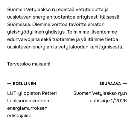
Suomen Vetylaakso ry edistää vetytaloutta ja
uusiutuvan energian tuotantoa erityisesti itäisessä
Suomessa. Olemme voittoa tavoittelematon
yleishyödyllinen yhdistys. Toimimme jäsentemme
edunvalvojana sekä tuotamme ja välitämme tietoa
uusiutuvan energian ja vetytalouden kehittymisestä.
Tervetuloa mukaan!
EDELLINEN
SEURAAVA
Artikkelien
LUT-yliopiston Petteri
Suomen Vetylaakso ry:n
Laaksonen vuoden
uutiskirje 1/2026
selaus
energiamurroksen
edistäjäksi