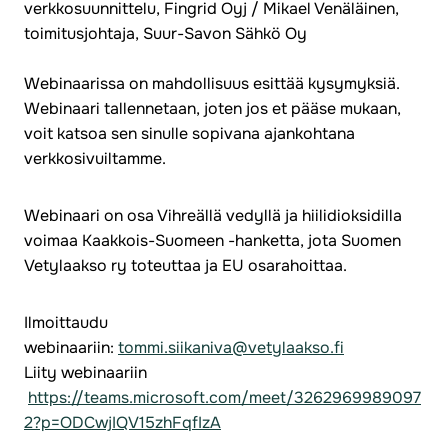
verkkosuunnittelu, Fingrid Oyj / Mikael Venäläinen,
toimitusjohtaja, Suur-Savon Sähkö Oy
Webinaarissa on mahdollisuus esittää kysymyksiä.
Webinaari tallennetaan, joten jos et pääse mukaan,
voit katsoa sen sinulle sopivana ajankohtana
verkkosivuiltamme.
Webinaari on osa Vihreällä vedyllä ja hiilidioksidilla
voimaa Kaakkois-Suomeen -hanketta, jota Suomen
Vetylaakso ry toteuttaa ja EU osarahoittaa.
Ilmoittaudu
webinaariin:
tommi.siikaniva@vetylaakso.fi
Liity webinaariin
https://teams.microsoft.com/meet/3262969989097
2?p=ODCwjIQV15zhFqfIzA