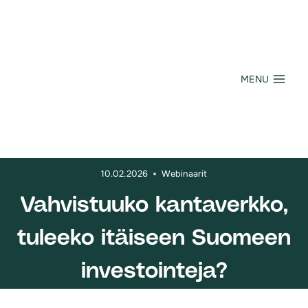
Siirry
sisältöön
MENU
10.02.2026
Webinaarit
Vahvistuuko kantaverkko,
tuleeko itäiseen Suomeen
investointeja?