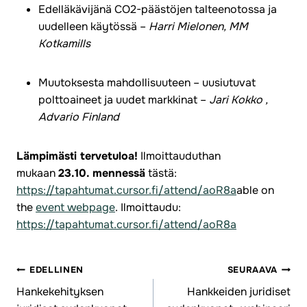
Edelläkävijänä CO2-päästöjen talteenotossa ja
uudelleen käytössä –
Harri Mielonen, MM
Kotkamills
Muutoksesta mahdollisuuteen – uusiutuvat
polttoaineet ja uudet markkinat –
Jari Kokko ,
Advario Finland
Lämpimästi tervetuloa!
Ilmoittauduthan
mukaan
23.10. mennessä
tästä:
https://tapahtumat.cursor.fi/attend/aoR8a
able on
the
event webpage
. Ilmoittaudu:
https://tapahtumat.cursor.fi/attend/aoR8a
EDELLINEN
SEURAAVA
Artikkelien
Hankekehityksen
Hankkeiden juridiset