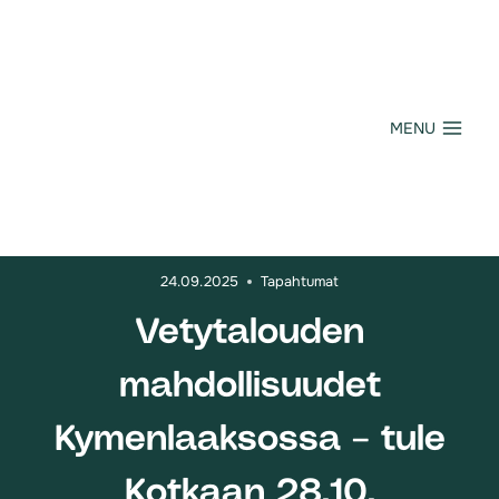
Siirry
sisältöön
MENU
24.09.2025
Tapahtumat
Vetytalouden
mahdollisuudet
Kymenlaaksossa – tule
Kotkaan 28.10.