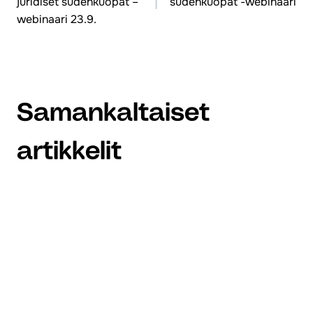
juridiset sudenkuopat –
sudenkuopat -webinaari
selaus
webinaari 23.9.
Samankaltaiset
artikkelit