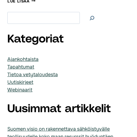
LUE LISÄÄ
WEBINAARI
6.6.
Etsi
Kategoriat
Ajankohtaista
Tapahtumat
Tietoa vetytaloudesta
Uutiskirjeet
Webinaarit
Uusimmat artikkelit
Suomen visio on rakennettava sähköistyvälle
teollisuudelle koko maan resurssit hyödyntäen