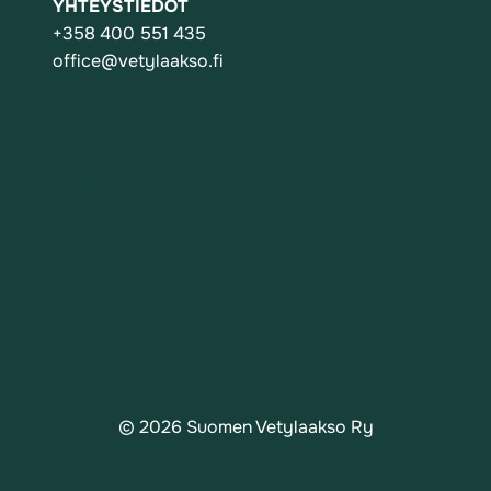
YHTEYSTIEDOT
+358 400 551 435
office@vetylaakso.fi
Toiminta
Yhdistys
Ajankohtaista
Yhteystiedot
Rekisteri- ja tietosuojaseloste
© 2026 Suomen Vetylaakso Ry