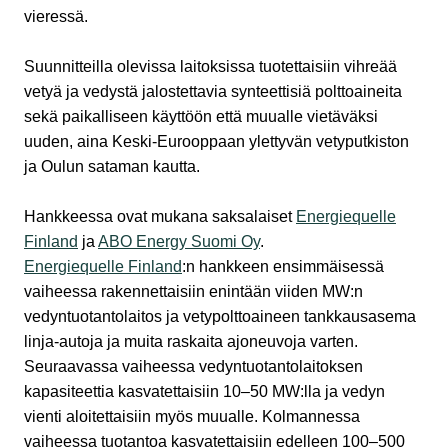
vieressä.
Suunnitteilla olevissa laitoksissa tuotettaisiin vihreää
vetyä ja vedystä jalostettavia synteettisiä polttoaineita
sekä paikalliseen käyttöön että muualle vietäväksi
uuden, aina Keski-Eurooppaan ylettyvän vetyputkiston
ja Oulun sataman kautta.
Hankkeessa ovat mukana saksalaiset
Energiequelle
Finland
ja
ABO Energy Suomi Oy
.
Energiequelle Finland
:n hankkeen ensimmäisessä
vaiheessa rakennettaisiin enintään viiden MW:n
vedyntuotantolaitos ja vetypolttoaineen tankkausasema
linja-autoja ja muita raskaita ajoneuvoja varten.
Seuraavassa vaiheessa vedyntuotantolaitoksen
kapasiteettia kasvatettaisiin 10–50 MW:lla ja vedyn
vienti aloitettaisiin myös muualle. Kolmannessa
vaiheessa tuotantoa kasvatettaisiin edelleen 100–500