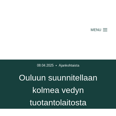
Siirry
sisältöön
MENU
08.04.2025
Ajankohtaista
Ouluun suunnitellaan
kolmea vedyn
tuotantolaitosta