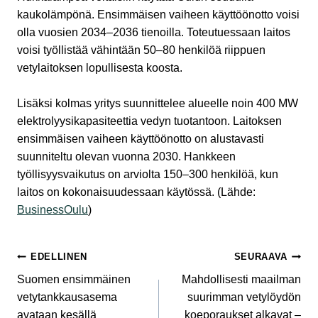
kaukolämpönä. Ensimmäisen vaiheen käyttöönotto voisi
olla vuosien 2034–2036 tienoilla. Toteutuessaan laitos
voisi työllistää vähintään 50–80 henkilöä riippuen
vetylaitoksen lopullisesta koosta.
Lisäksi kolmas yritys suunnittelee alueelle noin 400 MW
elektrolyysikapasiteettia vedyn tuotantoon. Laitoksen
ensimmäisen vaiheen käyttöönotto on alustavasti
suunniteltu olevan vuonna 2030. Hankkeen
työllisyysvaikutus on arviolta 150–300 henkilöä, kun
laitos on kokonaisuudessaan käytössä. (Lähde:
BusinessOulu
)
Artikkelien
EDELLINEN
SEURAAVA
Suomen ensimmäinen
Mahdollisesti maailman
selaus
vetytankkausasema
suurimman vetylöydön
avataan kesällä
koeporaukset alkavat –