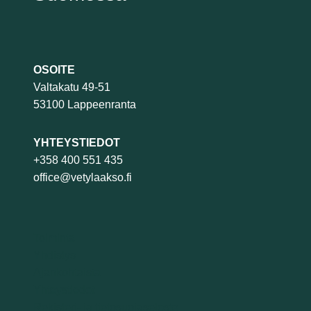
OSOITE
Valtakatu 49-51
53100 Lappeenranta
YHTEYSTIEDOT
+358 400 551 435
office@vetylaakso.fi
Toiminta
Yhdistys
Ajankohtaista
Yhteystiedot
Rekisteri- ja tietosuojaseloste