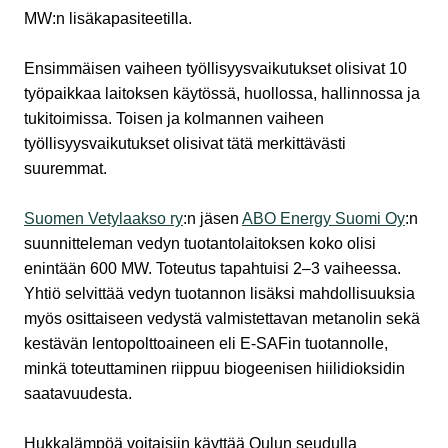
MW:n lisäkapasiteetilla.
Ensimmäisen vaiheen työllisyysvaikutukset olisivat 10
työpaikkaa laitoksen käytössä, huollossa, hallinnossa ja
tukitoimissa. Toisen ja kolmannen vaiheen
työllisyysvaikutukset olisivat tätä merkittävästi
suuremmat.
Suomen Vetylaakso ry
:n jäsen
ABO Energy Suomi Oy
:n
suunnitteleman vedyn tuotantolaitoksen koko olisi
enintään 600 MW. Toteutus tapahtuisi 2–3 vaiheessa.
Yhtiö selvittää vedyn tuotannon lisäksi mahdollisuuksia
myös osittaiseen vedystä valmistettavan metanolin sekä
kestävän lentopolttoaineen eli E-SAFin tuotannolle,
minkä toteuttaminen riippuu biogeenisen hiilidioksidin
saatavuudesta.
Hukkalämpöä voitaisiin käyttää Oulun seudulla