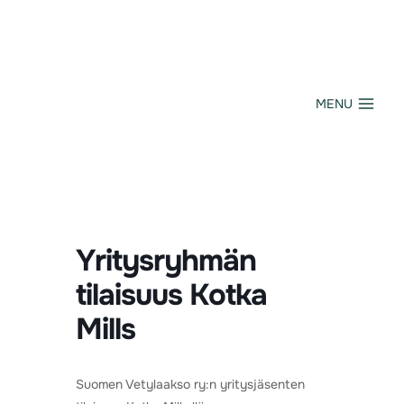
Siirry
sisältöön
MENU
Yritysryhmän
tilaisuus Kotka
Mills
Suomen Vetylaakso ry:n yritysjäsenten