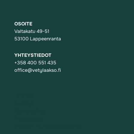
OSOITE
Valtakatu 49-51
53100 Lappeenranta
YHTEYSTIEDOT
+358 400 551 435
office@vetylaakso.fi
Toiminta
Yhdistys
Ajankohtaista
Yhteystiedot
Rekisteri- ja tietosuojaseloste