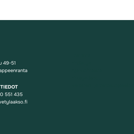
Toiminta
u 49-51
Yhdistys
appeenranta
Ajankohtaista
Yhteystiedot
Rekisteri- ja tietosuojaselos
TIEDOT
0 551 435
etylaakso.fi