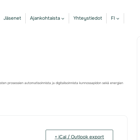
Jäsenet
Ajankohtaista
Yhteystiedot
FI
isten prosessien automatisoinnista ja digitalisoinnista kunnossapidon sekä energian
+ iCal / Outlook export