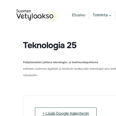
Siirry
sisältöön
Etusivu
Toiminta
Teknologia 25
Pohjoismaiden johtava teknologia- ja teollisuustapahtuma
esittelee uusimmat älykkään ja kestävän teollisuuden teknologiat aina teoll
ratkaisuihin.
+ Lisää Google Kalenteriin