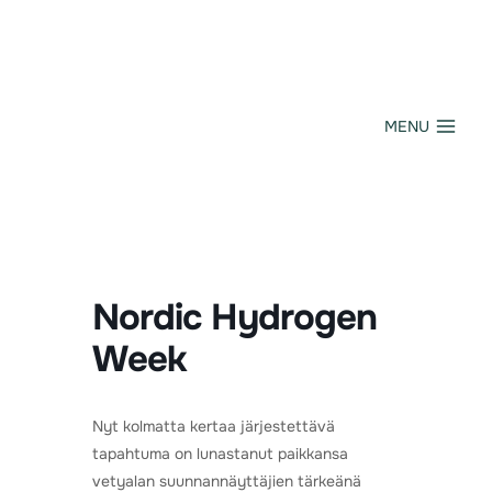
Siirry
sisältöön
MENU
Nordic Hydrogen
Week
Nyt kolmatta kertaa järjestettävä
tapahtuma on lunastanut paikkansa
vetyalan suunnannäyttäjien tärkeänä