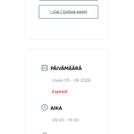
+ iCal / Outlook export
PÄIVÄMÄÄRÄ
touko 05 - 06 2026
Expired!
AIKA
09:00 - 15:00