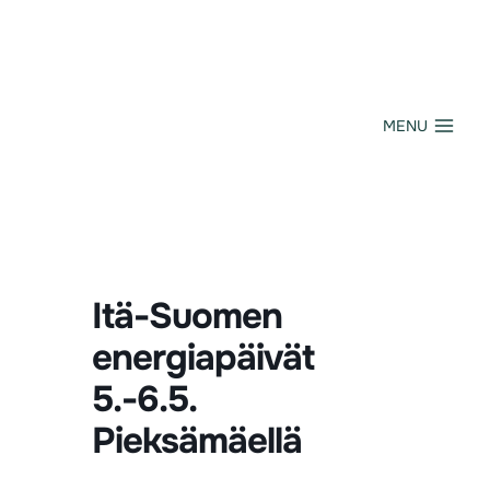
Siirry
sisältöön
MENU
Itä-Suomen
energiapäivät
5.-6.5.
Pieksämäellä