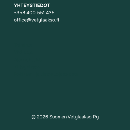
YHTEYSTIEDOT
+358 400 551 435
office@vetylaakso.fi
Toiminta
Yhdistys
Ajankohtaista
Yhteystiedot
Rekisteri- ja tietosuojaseloste
© 2026 Suomen Vetylaakso Ry